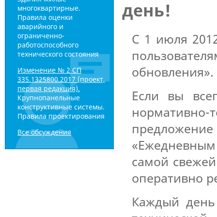
день!
многоквартирные.
Правила оценки
аварийного и
С 1 июля 201
ограниченно-
работоспособного
пользоват
технического состояния
обновления».
Изменение № 2 СП
335.1325800.2017 (проект,
первая редакция).
Если вы все
Крупнопанельные
конструктивные системы.
нормативно
Правила проектирования
предложени
Все обсуждения
«Ежедневным 
самой свежей
оперативно р
Каждый день