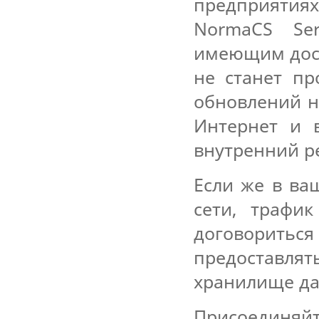
предприятиях
NormaCS Se
имеющим дост
не станет пр
обновлений н
Интернет и 
внутренний ре
Если же в ва
сети, трафи
договорит
предоставлят
хранилище да
Присоединяйт