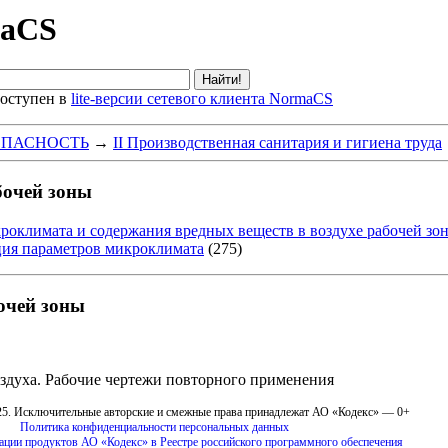
maCS
оступен в
lite-версии сетевого клиента NormaCS
ЗОПАСНОСТЬ
→
II Производственная санитария и гигиена труда
бочей зоны
роклимата и содержания вредных веществ в воздухе рабочей зо
ция параметров микроклимата
(275)
очей зоны
оздуха. Рабочие чертежи повторного применения
25. Исключительные авторские и смежные права принадлежат АО «Кодекс» — 0+
Политика конфиденциальности персональных данных
рации продуктов АО «Кодекс» в Реестре российского программного обеспечения