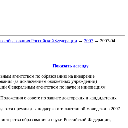
го образования Российской Федерации
→
2007
→
2007-04
Показать легенду
льным агентством по образованию на внедрение
ования (за исключением бюджетных учреждений)
нций Федеральным агентством по науке и инновациям,
 Положения о совете по защите докторских и кандидатских
даются премии для поддержки талантливой молодежи в 2007
истерства образования и науки Российской Федерации,