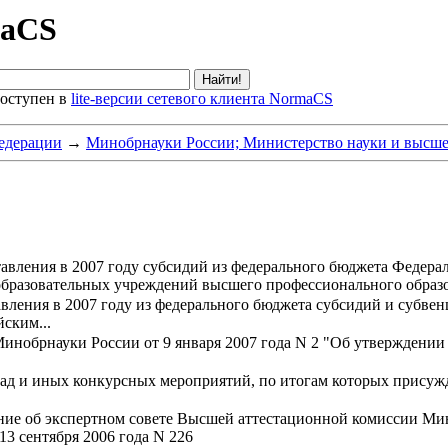
maCS
оступен в
lite-версии сетевого клиента NormaCS
едерации
→
Минобрнауки России; Министерство науки и высше
авления в 2007 году субсидий из федерального бюджета Федера
бразовательных учреждений высшего профессионального образ
вления в 2007 году из федерального бюджета субсидий и субве
ским...
Минобрнауки России от 9 января 2007 года N 2 "Об утверждении
ад и иных конкурсных мероприятий, по итогам которых присуж
ие об экспертном совете Высшей аттестационной комиссии Мин
3 сентября 2006 года N 226