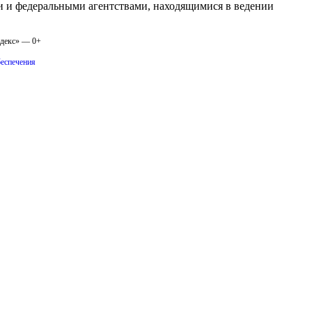
 и федеральными агентствами, находящимися в ведении
одекс» — 0+
беспечения