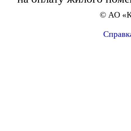
© АО «К
Справк