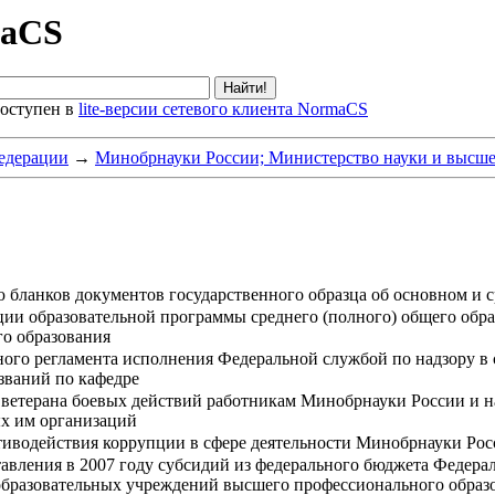
maCS
оступен в
lite-версии сетевого клиента NormaCS
едерации
→
Минобрнауки России; Министерство науки и высше
 бланков документов государственного образца об основном и с
ции образовательной программы среднего (полного) общего обра
го образования
го регламента исполнения Федеральной службой по надзору в 
званий по кафедре
 ветерана боевых действий работникам Минобрнауки России и 
ых им организаций
иводействия коррупции в сфере деятельности Минобрнауки Рос
авления в 2007 году субсидий из федерального бюджета Федера
образовательных учреждений высшего профессионального обра