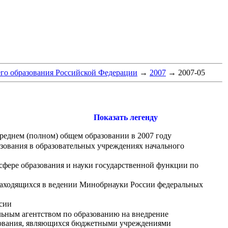
го образования Российской Федерации
→
2007
→
2007-05
Показать легенду
реднем (полном) общем образовании в 2007 году
зования в образовательных учреждениях начального
сфере образования и науки государственной функции по
находящихся в ведении Минобрнауки России федеральных
сии
льным агентством по образованию на внедрение
зования, являющихся бюджетными учреждениями