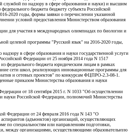
службой по надзору в сфере образования и науки) и высшим
з федерального бюджета бюджету субъекта Российской
016-2020 годы, формы заявки о перечислении указанной
олнении условий предоставления Министерством образования
ции для участия в международных олимпиадах по биологии и
ьной целевой программы "Русский язык" на 2016-2020 годы,
надзору в сфере образования и науки государственной услуги
оссийской Федерации от 25 ноября 2014 года N 1517
у из федерального бюджета юридическим лицам в рамках
дание сети школ, реализующих инновационные программы для
иатив и сетевых проектов" по конкурсам ФЦПРО-2.3-08-1.
енные приказом Министерства образования и науки
едерации от 18 сентября 2015 г. N 1033 "Об осуществлении
и науки Российской Федерации, полномочий Министерства
ой Федерации от 24 февраля 2016 года N 143 "О
 и аспирантов (адъюнктов) организаций, осуществляющих
рме по специальностям или направлениям подготовки,
ки, между организациями, осуществляющими образовательную