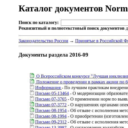
Каталог документов Nor
Поиск по каталогу:
Реквизитный и полнотекстовый поиск документов
д
Законодательство России
→
Принятые в Российской Ф
Документы раздела 2016-09
О Всероссийском конкурсе "Лучшая инклюзив
Положение о проведении в рамках акции по бе
Информация
- По лучшим практикам внедрен
Письмо 05-13464
- О модернизации образоват
Письмо 07-3765
- О применении норм по выявл
Письмо 07-3772
- О нарушениях органами опеки
Письмо 08-1954
- Об отзыве с исполнения мет
Письмо 08-1994
- О приобретении (изготовлен
Письмо 09-2312
- Об отзыве с исполнения мет
Письмо 13-3987
- О согласовании ходатайств