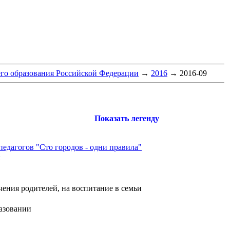
го образования Российской Федерации
→
2016
→
2016-09
Показать легенду
едагогов "Сто городов - одни правила"
и
чения родителей, на воспитание в семьи
разовании