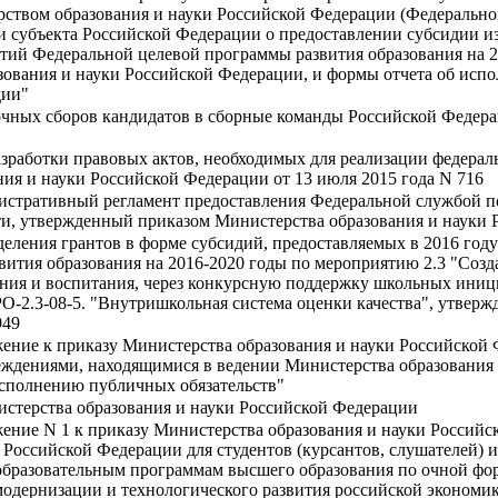
твом образования и науки Российской Федерации (Федеральной 
 субъекта Российской Федерации о предоставлении субсидии и
тий Федеральной целевой программы развития образования на 2
зования и науки Российской Федерации, и формы отчета об исп
дии"
чных сборов кандидатов в сборные команды Российской Федера
азработки правовых актов, необходимых для реализации федерал
ия и науки Российской Федерации от 13 июля 2015 года N 716
стративный регламент предоставления Федеральной службой по 
и, утвержденный приказом Министерства образования и науки Р
деления грантов в форме субсидий, предоставляемых в 2016 год
вития образования на 2016-2020 годы по мероприятию 2.3 "Соз
ения и воспитания, через конкурсную поддержку школьных иниц
.3-08-5. "Внутришкольная система оценки качества", утвержд
949
ение к приказу Министерства образования и науки Российской Ф
дениями, находящимися в ведении Министерства образования 
исполнению публичных обязательств"
стерства образования и науки Российской Федерации
ение N 1 к приказу Министерства образования и науки Российск
 Российской Федерации для студентов (курсантов, слушателей)
 образовательным программам высшего образования по очной фо
одернизации и технологического развития российской экономи