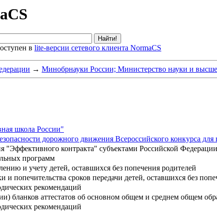
maCS
оступен в
lite-версии сетевого клиента NormaCS
едерации
→
Минобрнауки России; Министерство науки и высше
ная школа России"
зопасности дорожного движения Всероссийского конкурса для п
ия "Эффективного контракта" субъектами Российской Федераци
ельных программ
ению и учету детей, оставшихся без попечения родителей
 и попечительства сроков передачи детей, оставшихся без попе
одических рекомендаций
ии) бланков аттестатов об основном общем и среднем общем об
одических рекомендаций