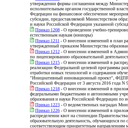
утверждении формы соглашения между Министерс
исполнительным органом государственной власти
Федерации на финансовое обеспечение мероприя
субсидии, предоставляемой Министерством обра
и науки Российской Федерации указанной субси
Приказ 1208
- О проведении учебно-тренирово
естественным наукам (юниоры)
Приказ 1211
- О внесении изменений в план р
утвержденный приказом Министерства образован
Приказ 1212
- О внесении изменений в Админи
по лицензированию образовательной деятельност
Приказ 1215
- О внесении изменений в распре
реализации Федеральной целевой программы раз
отработки новых технологий и содержания обуч
"Инициативный инновационный проект", ФЦПРО-2
Российской Федерации от 3 августа 2016 года N 
Приказ 1218
- О внесении изменений в прилож
федеральными бюджетными и автономными учреж
образования и науки Российской Федерации по 
Приказ 1223
- О ведомственных наградах Мини
Приказ 1226
- О внесении изменений в прилож
распределении квот на стипендии Правительства
образовательную деятельность, обучающихся по
соответствующим приоритетным направлениям м