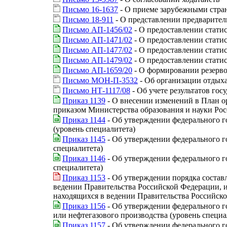
Письмо 16-1637
- О приеме зарубежными стран
Письмо 18-911
- О представлении предваритель
Письмо АП-1456/02
- О предоставлении стати
Письмо АП-1471/02
- О предоставлении стати
Письмо АП-1477/02
- О предоставлении стати
Письмо АП-1479/02
- О предоставлении стати
Письмо АП-1659/20
- О формировании резерво
Письмо МОН-П-3532
- Об организации отдыха
Письмо НТ-1117/08
- Об учете результатов го
Приказ 1139
- О внесении изменений в План о
приказом Министерства образования и науки Рос
Приказ 1144
- Об утверждении федерального го
(уровень специалитета)
Приказ 1145
- Об утверждении федерального го
специалитета)
Приказ 1146
- Об утверждении федерального го
специалитета)
Приказ 1153
- Об утверждении порядка состав
ведении Правительства Российской Федерации, и
находящихся в ведении Правительства Российск
Приказ 1156
- Об утверждении федерального г
или нефтегазового производства (уровень специа
Приказ 1157
- Об утверждении федерального го