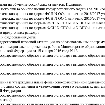
ами на обучение российских студентов. Исландия
ного отчета об исполнении государственного задания за 2016 г
стических данных по форме ФСН N ОО-1 на начало 2016/2017 уч
стических данных по форме ФСН N ОО-1 на начало 2016/2017 уч
стических данных по формам ФСН N СПО-1 и N ВПО-1 на начало
стических данных по формам ФСН N СПО-1 и N ВПО-1 на начало
в предстоящих расходов
 и оздоровления детей
сударственной итоговой аттестации по образовательным програм
рганизации законопроектных работ в Министерстве образования
сийской Федерации от 15 января 2016 года N 18
сударственного образовательного стандарта высшего образовани
сударственного образовательного стандарта высшего образовани
сударственного образовательного стандарта высшего образовани
ления и утверждения плана финансово-хозяйственной деятельно
 порядка составления и утверждения отчета о результатах деят
ой Федерации
осударственного образовательного стандарта высшего образован
литета)
сударственного стандарта высшего образования по специальнос