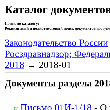
Каталог документо
Поиск по каталогу:
Реквизитный и полнотекстовый поиск документов
доступ
Законодательство России
Росздравнадзор; Федерал
2018
→
2018-01
Документы раздела 201
Письмо 01И-1/18
- О 