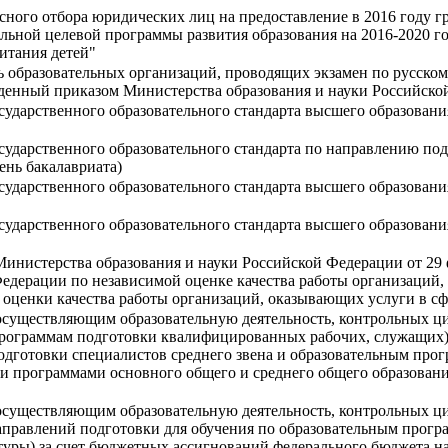
сного отбора юридических лиц на предоставление в 2016 году г
льной целевой программы развития образования на 2016-2020 г
итания детей"
ь образовательных организаций, проводящих экзамен по русском
денный приказом Министерства образования и науки Российской
сударственного образовательного стандарта высшего образовани
сударственного образовательного стандарта по направлению по
ень бакалавриата)
сударственного образовательного стандарта высшего образован
сударственного образовательного стандарта высшего образовани
Министерства образования и науки Российской Федерации от 29 
едерации по независимой оценке качества работы организаций, 
 оценки качества работы организаций, оказывающих услуги в сф
осуществляющим образовательную деятельность, контрольных ц
 программам подготовки квалифицированных рабочих, служащих)
одготовки специалистов среднего звена и образовательным про
 программами основного общего и среднего общего образования
осуществляющим образовательную деятельность, контрольных ц
аправлений подготовки для обучения по образовательным прогр
уры) за счет бюджетных ассигнований федерального бюджета на