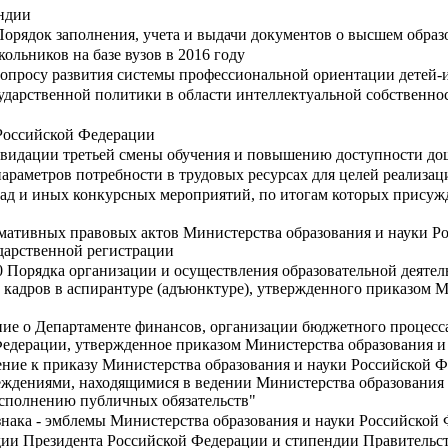
ндии
Порядок заполнения, учета и выдачи документов о высшем образ
ольников на базе вузов в 2016 году
вопросу развития системы профессиональной ориентации детей-
ударственной политики в области интеллектуальной собственно
 Российской Федерации
квидации третьей смены обучения и повышению доступности до
араметров потребности в трудовых ресурсах для целей реализа
ад и иных конкурсных мероприятий, по итогам которых присуж
ормативных правовых актов Министерства образования и науки
дарственной регистрации
0 Порядка организации и осуществления образовательной деяте
 кадров в аспирантуре (адъюнктуре), утвержденного приказом М
ие о Департаменте финансов, организации бюджетного процесса
едерации, утвержденное приказом Министерства образования и 
ние к приказу Министерства образования и науки Российской Фе
дениями, находящимися в ведении Министерства образования 
исполнению публичных обязательств"
знака - эмблемы Министерства образования и науки Российской
дии Президента Российской Федерации и стипендии Правительст