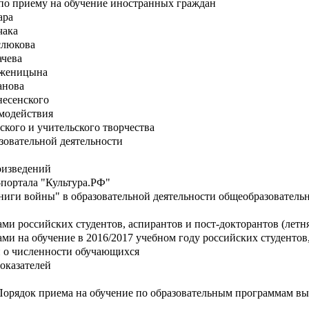
по приему на обучение иностранных граждан
ара
чака
слюкова
ачева
лженицына
анова
несенского
имодействия
ского и учительского творчества
зовательной деятельности
оизведений
-портала "Культура.РФ"
ниги войны" в образовательной деятельности общеобразователь
ми российских студентов, аспирантов и пост-докторантов (летн
ми на обучение в 2016/2017 учебном году российских студентов
 о численности обучающихся
оказателей
Порядок приема на обучение по образовательным программам вы