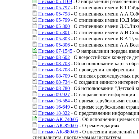
Письмо 05-1169
- О направлении разъяснений 
Письмо 05-797
- О стипендиях имени Е.Т.Гайд
Письмо 05-798
- О стипендиях имени А.А.Соб
Письмо 05-799
- О стипендиях имени Ю.Д.Ма
Письмо 05-800
- О стипендиях имени Д.С.Лих
Письмо 05-801
- О стипендиях имени А.И.Со
Письмо 05-803
- О стипендиях имени В.А.Тум
Письмо 05-806
- О стипендиях имени А.А.Воз
Письмо 07-1545
- О направлении порядка вза
Письмо 08-602
- О всероссийском конкурсе дет
Письмо 08-703
- Об использовании карт в обра
Письмо 08-708
- О проведении конференции
Письмо 08-709
- О списках рекомендуемых пр
Письмо 08-734
- О создании единого интернет
Письмо 08-780
- Об использовании "Детской к
Письмо 09-927
- О направлении информации
Письмо 16-584
- О приеме зарубежными страна
Письмо 16-649
- О приеме зарубежными страна
Письмо 18-322
- О представлении информации
Письмо АК-740/05
- Об исполнении целевых п
Письмо АК-850/05
- О рекомендациях
Письмо АК-880/05
- О внесении изменений в 
специалитета, программам магистратуры