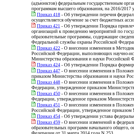
(адъюнктов) федеральным государственным орган
программам высшего образования, на 2016/2017 
Приказ 418
- Об утверждении перечня федерал
осуществляется обучение за счет бюджетных асс
Приказ 421
- Об утверждении Порядка привлеч
организаций к проведению мероприятий по госуд
образовательные программы, содержащие сведен
Федеральной службы охраны Российской Федера
Приказ 422
- О внесении изменения в Методик
Российской Федерации, выполняющих научно-исс
Министерства образования и науки Российской Ф
Приказ 424
- Об утверждении Порядка формиро
Приказ 447
- О внесении изменения в Положен
приказом Министерства образования и науки Рос
Приказ 448
- О внесении изменения в Положен
Федерации, утвержденное приказом Министерства
Приказ 450
- О внесении изменения в Положен
Федерации, утвержденное приказом Министерства
Приказ 451
- О внесении изменения в Положен
Российской Федерации, утвержденное приказом М
Приказ 454
- Об утверждении устава федераль
Приказ 459
- О внесении изменений в федера
образовательных программ начального общего, о
Федерации от 31 марта 2014 года N 253