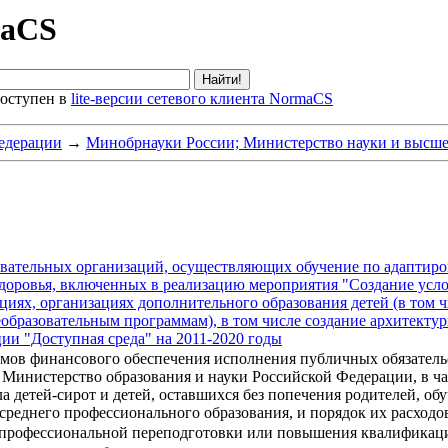
maCS
оступен в
lite-версии сетевого клиента NormaCS
едерации
→
Минобрнауки России; Министерство науки и высше
вательных организаций, осуществляющих обучение по адаптир
оровья, включенных в реализацию мероприятия "Создание усло
циях, организациях дополнительного образования детей (в том 
образовательным программам), в том числе создание архитекту
и "Доступная среда" на 2011-2020 годы
емов финансового обеспечения исполнения публичных обязатель
Министерство образования и науки Российской Федерации, в час
сла детей-сирот и детей, оставшихся без попечения родителей,
реднего профессионального образования, и порядок их расходо
 профессиональной переподготовки или повышения квалификаци