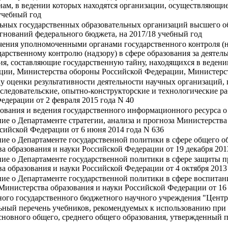
ам, в ведении которых находятся организации, осуществляющие
учебный год
ьных государственных образовательных организаций высшего об
игнований федерального бюджета, на 2017/18 учебный год
ения уполномоченными органами государственного контроля (над
арственному контролю (надзору) в сфере образования за деяте
ия, составляющие государственную тайну, находящихся в веден
ции, Министерства обороны Российской Федерации, Министерс
у оценки результативности деятельности научных организаций,
ледовательские, опытно-конструкторские и технологические ра
едерации от 2 февраля 2015 года N 40
вания и ведения государственного информационного ресурса о
ие о Департаменте стратегии, анализа и прогноза Министерства
сийской Федерации от 6 июня 2014 года N 636
ие о Департаменте государственной политики в сфере общего о
 образования и науки Российской Федерации от 19 декабря 2013
ие о Департаменте государственной политики в сфере защиты п
 образования и науки Российской Федерации от 4 октября 2013 
ие о Департаменте государственной политики в сфере воспитан
инистерства образования и науки Российской Федерации от 16 
ного государственного бюджетного научного учреждения "Центр
льный перечень учебников, рекомендуемых к использованию пр
сновного общего, среднего общего образования, утвержденный 