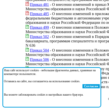
Приказ 481
- О внесении изменений в приказ М
Министерства образования и науки Российской 
Приказ 485
- О внесении изменений в приложе
федеральными бюджетными и автономными учреж
образования и науки Российской Федерации по 
Приказ 499
- О внесении изменения в Положен
Министерства образования и науки Российской Фе
Приказ 502
- О внесении изменений в Порядок
бакалавриата, программам специалитета и прогр
N 636
Приказ 504
- О внесении изменения в Положен
Министерства образования и науки Российской Фе
Приказ 506
- О внесении изменения в Положе
Министерства образования и науки Российской Фе
Приказ 507
- О признании утратившим силу пр
Наш сайт использует cookies - небольшие фрагменты данных, хранимые на
Административного регламента исполнения Феде
компьютере пользователя.
приема заявок на государственную регистрацию
Оставаясь на сайте, вы соглашаетесь на использование cookies.
и выдачи в установленном порядке свидетельств
Согласен
Распоряжение ВК-47/096н
- Об утверждении п
на 2016-2017 годы
Вы можете заблокировать cookies в настройках вашего браузера.