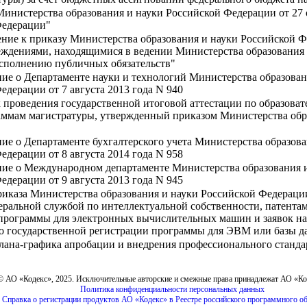
инистерства образования и науки Российской Федерации от 27 о
Федерации"
ние к приказу Министерства образования и науки Российской Фе
дениями, находящимися в ведении Министерства образования 
исполнению публичных обязательств"
ие о Департаменте науки и технологий Министерства образован
дерации от 7 августа 2013 года N 940
 проведения государственной итоговой аттестации по образова
аммам магистратуры, утвержденный приказом Министерства обра
ие о Департаменте бухгалтерского учета Министерства образов
дерации от 8 августа 2014 года N 958
ние о Международном департаменте Министерства образования 
дерации от 9 августа 2013 года N 945
иказа Министерства образования и науки Российской Федерации
ральной службой по интеллектуальной собственности, патентам
 программы для электронных вычислительных машин и заявок на
 о государственной регистрации программы для ЭВМ или базы 
лана-графика апробации и внедрения профессионального стандар
© АО «Кодекс», 2025. Исключительные авторские и смежные права принадлежат АО «К
Политика конфиденциальности персональных данных
Справка о регистрации продуктов АО «Кодекс» в Реестре российского программного о