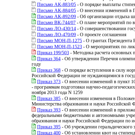
Письмо АК-883/05
- О порядке выплаты стипе
Письмо АК-884/05
- О внесении изменений в 
Письмо АК-892/09
- Об организации отдыха шк
Письмо ВК-744/07
- О плане мероприятий по 
Письмо ЛО-430/14
- О совершенствовании гос
Письмо ЛО-470/09
- О проекте соглашения
Письмо МОН-П-1275
- О грантах Президента
Письмо МОН-П-1523
- О мероприятиях по ли
Приказ 199/503
- Методика расчета основных п
Приказ 364
- Об утверждении Перечня олимпи
году
Приказ 368
- О порядке вступления в силу н
Российской Федерации не нуждающимися в госу
Приказ 373
- О внесении изменений в пункт 1
- программам подготовки научно-педагогических
ноября 2013 года N 1259
Приказ 385
- О внесении изменения в Положен
Министерства образования и науки Российской Ф
Приказ 393
- О внесении изменений в приложе
федеральными бюджетными и автономными учреж
образования и науки Российской Федерации по 
Приказ 395
- Об учреждении геральдического 
Приказ 400
- Об установлении квот на стипен