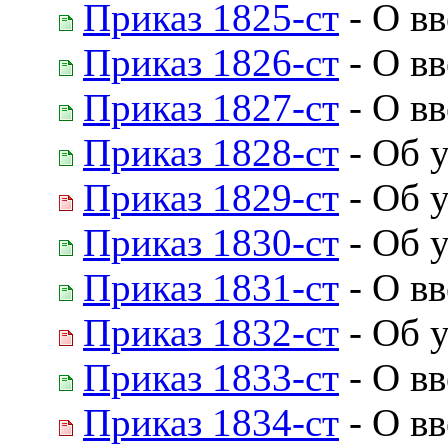
Приказ 1825-ст
- О вв
Приказ 1826-ст
- О вв
Приказ 1827-ст
- О вв
Приказ 1828-ст
- Об 
Приказ 1829-ст
- Об 
Приказ 1830-ст
- Об 
Приказ 1831-ст
- О вв
Приказ 1832-ст
- Об 
Приказ 1833-ст
- О вв
Приказ 1834-ст
- О вв