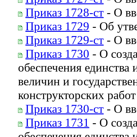
Приказ 1728-ст
- О вв
Приказ 1729
- Об утв
Приказ 1729-ст
- О вв
Приказ 1730
- О созд
обеспечения единства 
величин и государстве
конструкторских работ
Приказ 1730-ст
- О вв
Приказ 1731
- О созд
обеспечения единства 