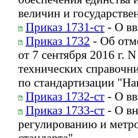
величин и государстве
Приказ 1731-ст
- О вв
Приказ 1732
- Об отм
от 7 сентября 2016 г.
технических справочн
по стандартизации "Н
Приказ 1732-ст
- О вв
Приказ 1733-ст
- О вн
регулированию и метро
стандарта"