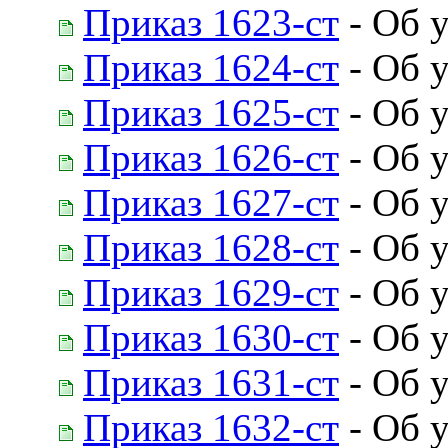
Приказ 1623-ст
- Об 
Приказ 1624-ст
- Об 
Приказ 1625-ст
- Об 
Приказ 1626-ст
- Об 
Приказ 1627-ст
- Об 
Приказ 1628-ст
- Об 
Приказ 1629-ст
- Об 
Приказ 1630-ст
- Об 
Приказ 1631-ст
- Об 
Приказ 1632-ст
- Об 