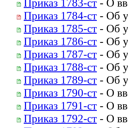
Приказ 1783-ст
- О вв
Приказ 1784-ст
- Об 
Приказ 1785-ст
- Об 
Приказ 1786-ст
- Об 
Приказ 1787-ст
- Об 
Приказ 1788-ст
- Об 
Приказ 1789-ст
- Об 
Приказ 1790-ст
- О вв
Приказ 1791-ст
- О вв
Приказ 1792-ст
- О вв