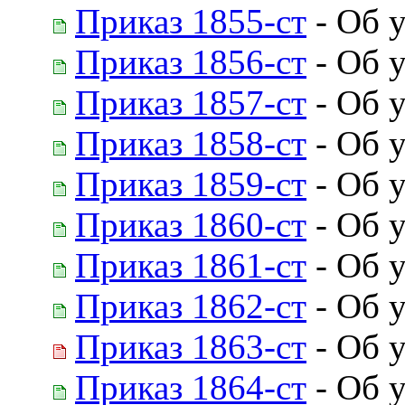
Приказ 1855-ст
- Об 
Приказ 1856-ст
- Об 
Приказ 1857-ст
- Об 
Приказ 1858-ст
- Об 
Приказ 1859-ст
- Об 
Приказ 1860-ст
- Об 
Приказ 1861-ст
- Об 
Приказ 1862-ст
- Об 
Приказ 1863-ст
- Об 
Приказ 1864-ст
- Об 