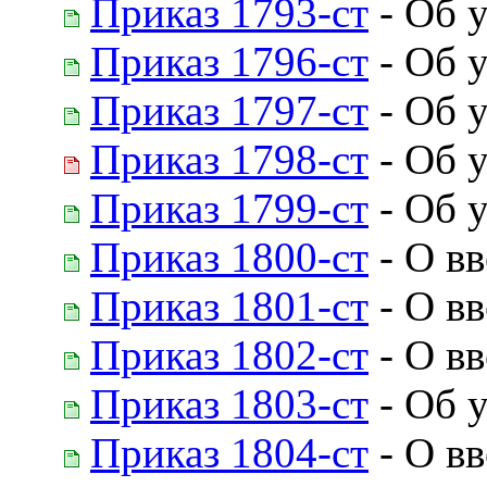
Приказ 1793-ст
- Об 
Приказ 1796-ст
- Об 
Приказ 1797-ст
- Об 
Приказ 1798-ст
- Об 
Приказ 1799-ст
- Об 
Приказ 1800-ст
- О вв
Приказ 1801-ст
- О вв
Приказ 1802-ст
- О вв
Приказ 1803-ст
- Об 
Приказ 1804-ст
- О вв