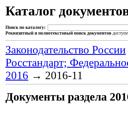
Каталог документо
Поиск по каталогу:
Реквизитный и полнотекстовый поиск документов
доступ
Законодательство России
Росстандарт; Федерально
2016
→
2016-11
Документы раздела 201