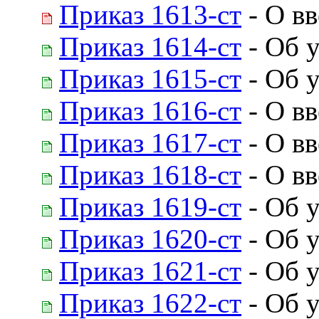
Приказ 1613-ст
- О вв
Приказ 1614-ст
- Об 
Приказ 1615-ст
- Об 
Приказ 1616-ст
- О вв
Приказ 1617-ст
- О вв
Приказ 1618-ст
- О вв
Приказ 1619-ст
- Об 
Приказ 1620-ст
- Об 
Приказ 1621-ст
- Об 
Приказ 1622-ст
- Об 