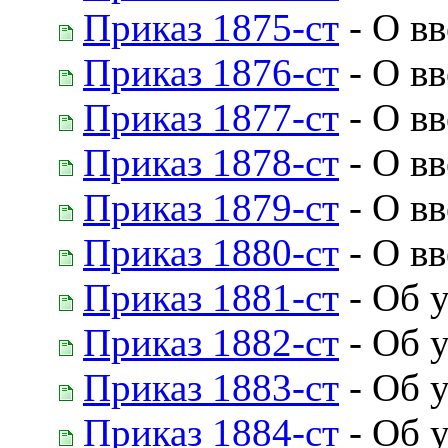
Приказ 1875-ст
- О вв
Приказ 1876-ст
- О вв
Приказ 1877-ст
- О вв
Приказ 1878-ст
- О вв
Приказ 1879-ст
- О вв
Приказ 1880-ст
- О вв
Приказ 1881-ст
- Об 
Приказ 1882-ст
- Об 
Приказ 1883-ст
- Об 
Приказ 1884-ст
- Об 