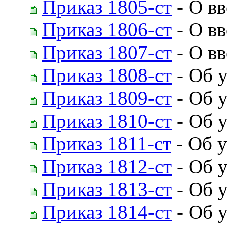
Приказ 1805-ст
- О вв
Приказ 1806-ст
- О вв
Приказ 1807-ст
- О вв
Приказ 1808-ст
- Об 
Приказ 1809-ст
- Об 
Приказ 1810-ст
- Об 
Приказ 1811-ст
- Об 
Приказ 1812-ст
- Об 
Приказ 1813-ст
- Об 
Приказ 1814-ст
- Об 