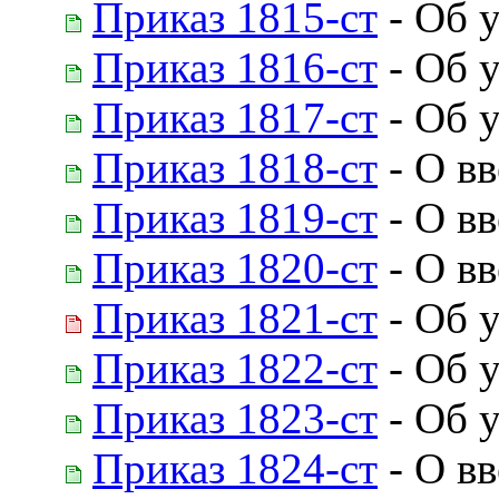
Приказ 1815-ст
- Об 
Приказ 1816-ст
- Об 
Приказ 1817-ст
- Об 
Приказ 1818-ст
- О вв
Приказ 1819-ст
- О вв
Приказ 1820-ст
- О вв
Приказ 1821-ст
- Об 
Приказ 1822-ст
- Об 
Приказ 1823-ст
- Об 
Приказ 1824-ст
- О вв