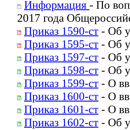
Информация
- По во
2017 года Общероссий
Приказ 1590-ст
- Об 
Приказ 1595-ст
- Об 
Приказ 1597-ст
- Об 
Приказ 1598-ст
- Об 
Приказ 1599-ст
- О вв
Приказ 1600-ст
- О вв
Приказ 1601-ст
- О вв
Приказ 1602-ст
- Об 