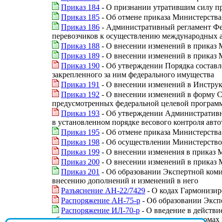
Приказ 184
- О признании утратившим силу пр
Приказ 185
- Об отмене приказа Министерства 
Приказ 186
- Административный регламент Фед
перевозчиков к осуществлению международных 
Приказ 188
- О внесении изменений в приказ 
Приказ 189
- О внесении изменений в приказ 
Приказ 190
- Об утверждении Порядка составле
закрепленного за ним федерального имущества
Приказ 191
- О внесении изменений в Инстру
Приказ 192
- О внесении изменений в форму С
предусмотренных федеральной целевой программо
Приказ 193
- Об утверждении Административн
в установленном порядке весового контроля авт
Приказ 195
- Об отмене приказа Министерства 
Приказ 198
- Об осуществлении Министерством
Приказ 199
- О внесении изменения в приказ М
Приказ 200
- О внесении изменений в приказ 
Приказ 201
- Об образовании Экспертной ком
внесению дополнений и изменений в него
Разъяснение АН-22/7429
- О кодах Гармонизи
Распоряжение АН-75-р
- Об образовании Эксп
Распоряжение ИЛ-70-р
- О введение в действ
общеземных системах координат на вертодромах