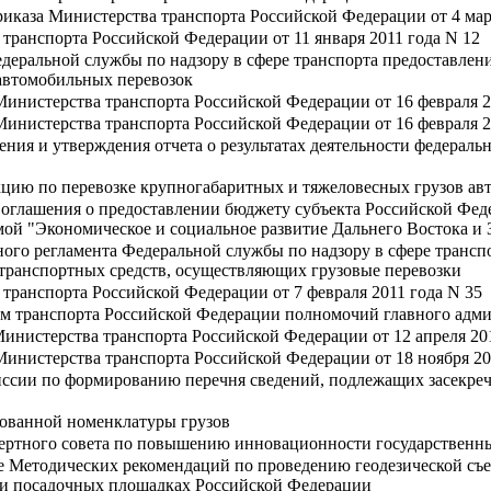
иказа Министерства транспорта Российской Федерации от 4 март
транспорта Российской Федерации от 11 января 2011 года N 12
еральной службы по надзору в сфере транспорта предоставлени
автомобильных перевозок
Министерства транспорта Российской Федерации от 16 февраля 2
Министерства транспорта Российской Федерации от 16 февраля 2
ния и утверждения отчета о результатах деятельности федерал
кцию по перевозке крупногабаритных и тяжеловесных грузов а
оглашения о предоставлении бюджету субъекта Российской Фед
й "Экономическое и социальное развитие Дальнего Востока и За
ого регламента Федеральной службы по надзору в сфере трансп
отранспортных средств, осуществляющих грузовые перевозки
транспорта Российской Федерации от 7 февраля 2011 года N 35
 транспорта Российской Федерации полномочий главного админ
инистерства транспорта Российской Федерации от 12 апреля 20
Министерства транспорта Российской Федерации от 18 ноября 20
иссии по формированию перечня сведений, подлежащих засекре
рованной номенклатуры грузов
ертного совета по повышению инновационности государственны
ие Методических рекомендаций по проведению геодезической съ
 и посадочных площадках Российской Федерации