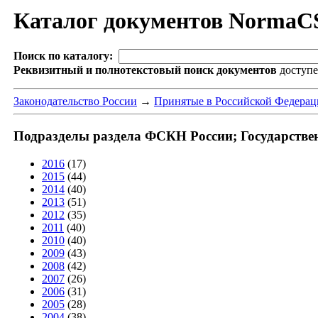
Каталог документов NormaC
Поиск по каталогу:
Реквизитный и полнотекстовый поиск документов
доступ
Законодательство России
→
Принятые в Российской Федера
Подразделы раздела ФСКН России; Государствен
2016
(17)
2015
(44)
2014
(40)
2013
(51)
2012
(35)
2011
(40)
2010
(40)
2009
(43)
2008
(42)
2007
(26)
2006
(31)
2005
(28)
2004
(38)