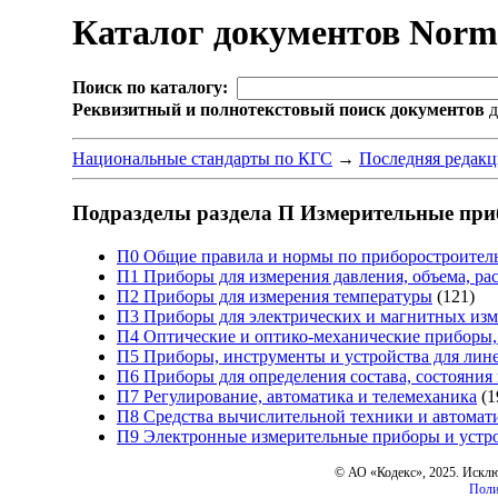
Каталог документов Nor
Поиск по каталогу:
Реквизитный и полнотекстовый поиск документов
д
Национальные стандарты по КГС
→
Последняя редакц
Подразделы раздела П Измерительные при
П0 Общие правила и нормы по приборостроите
П1 Приборы для измерения давления, объема, рас
П2 Приборы для измерения температуры
(121)
П3 Приборы для электрических и магнитных из
П4 Оптические и оптико-механические приборы,
П5 Приборы, инструменты и устройства для лин
П6 Приборы для определения состава, состояния 
П7 Регулирование, автоматика и телемеханика
(1
П8 Средства вычислительной техники и автомат
П9 Электронные измерительные приборы и устр
© АО «Кодекс», 2025. Искл
Поли