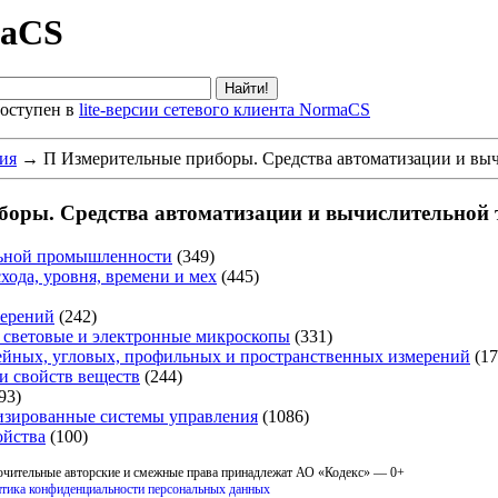
maCS
оступен в
lite-версии сетевого клиента NormaCS
ия
→
П Измерительные приборы. Средства автоматизации и вы
боры. Средства автоматизации и вычислительной 
льной промышленности
(349)
хода, уровня, времени и мех
(445)
мерений
(242)
 световые и электронные микроскопы
(331)
ейных, угловых, профильных и пространственных измерений
(17
и свойств веществ
(244)
93)
изированные системы управления
(1086)
ойства
(100)
ючительные авторские и смежные права принадлежат АО «Кодекс» — 0+
тика конфиденциальности персональных данных