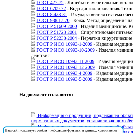
ГОСТ 427-75
- Линейки измерительные металл
ГОСТ 6709-72
- Вода дистиллированная. Техн
ГОСТ 8.423-81
- Государственная система обе
ГОСТ 938.17-70
- Кожа. Метод определения п
ГОСТ Р 51609-2000
- Изделия медицинские. К
ГОСТ Р 51723-2001
- Спирт этиловый питьево
ГОСТ Р 52238-2004
- Перчатки хирургические
ГОСТ Р ИСО 10993-1-2009
- Изделия медицинс
ГОСТ Р ИСО 10993-10-2009
- Изделия медици
действия
ГОСТ Р ИСО 10993-11-2009
- Изделия медицин
ГОСТ Р ИСО 10993-12-2009
- Изделия медицин
ГОСТ Р ИСО 10993-4-2009
- Изделия медицинс
ГОСТ Р ИСО 10993-5-2009
- Изделия медицинс
На документ ссылаются:
Информация о продукции, подлежащей обязате
нормативных документов, устанавливающих обяз
Информация о продукции, подлежащей обязате
Наш сайт использует cookies - небольшие фрагменты данных, хранимые на
устанавливающих обязательные требования для п