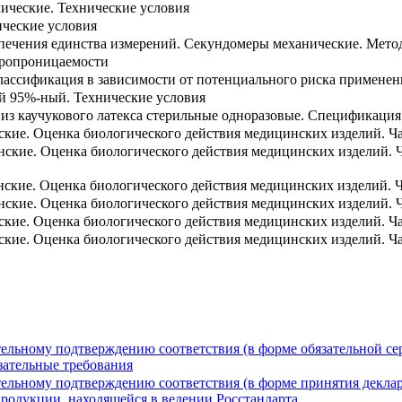
ические. Технические условия
ические условия
спечения единства измерений. Секундомеры механические. Мето
аропроницаемости
лассификация в зависимости от потенциального риска применен
й 95%-ный. Технические условия
 из каучукового латекса стерильные одноразовые. Спецификация
кие. Оценка биологического действия медицинских изделий. Ча
нские. Оценка биологического действия медицинских изделий. 
ские. Оценка биологического действия медицинских изделий. Ч
ские. Оценка биологического действия медицинских изделий. Ч
кие. Оценка биологического действия медицинских изделий. Ча
кие. Оценка биологического действия медицинских изделий. Част
льному подтверждению соответствия (в форме обязательной се
ательные требования
льному подтверждению соответствия (в форме принятия деклара
родукции, находящейся в ведении Росстандарта