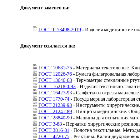
Документ заменен на:
ГОСТ Р 53498-2019
- Изделия медицинские пл
Документ ссылается на:
ГОСТ 10681-75
- Материалы текстильные. Кли
ГОСТ 12026-76
- Бумага фильтровальная лабор
ГОСТ 13646-68
- Термометры стеклянные ртут
ГОСТ 16218.0-93
- Изделия текстильно-галант
ГОСТ 16427-93
- Салфетки и отрезы марлевые
ГОСТ 1770-74
- Посуда мерная лабораторная с
ГОСТ 21239-93
- Инструменты хирургические
ГОСТ 21241-89
- Пинцеты медицинские. Общи
ГОСТ 28840-90
- Машины для испытания матер
ГОСТ 3-88
- Перчатки хирургические резинов
ГОСТ 3816-81
- Полотна текстильные. Методы
ГОСТ 4220-75
- Реактивы. Калий двухромовок