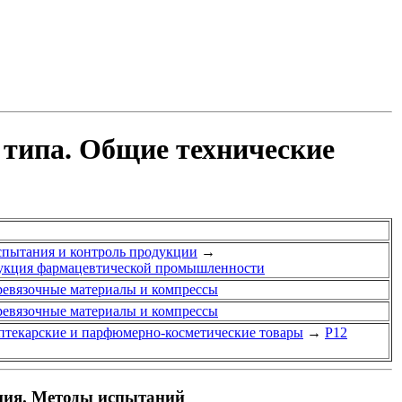
 типа. Общие технические
спытания и контроль продукции
→
дукция фармацевтической промышленности
еревязочные материалы и компрессы
еревязочные материалы и компрессы
птекарские и парфюмерно-косметические товары
→
Р12
ния. Методы испытаний