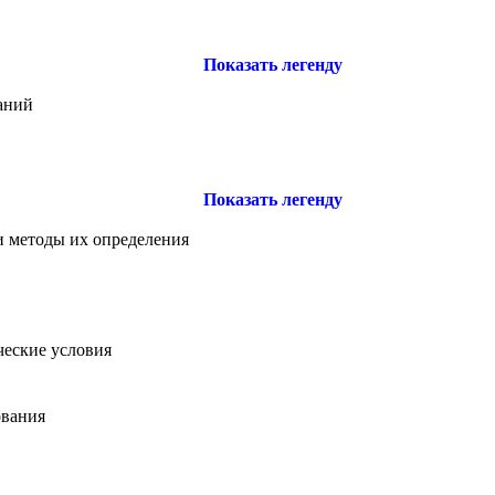
Показать легенду
аний
Показать легенду
и методы их определения
ческие условия
ования