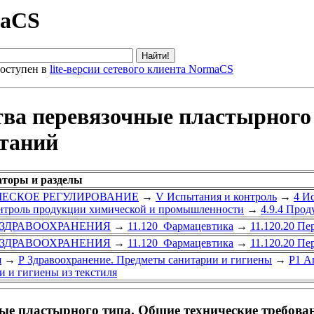
maCS
оступен в
lite-версии сетевого клиента NormaCS
тва перевязочные пластырного
таний
аторы и разделы
ИЧЕСКОЕ РЕГУЛИРОВАНИЕ
→
V Испытания и контроль
→
4 И
онтроль продукции химической и промышленности
→
4.9.4 Про
 ЗДРАВООХРАНЕНИЯ
→
11.120 Фармацевтика
→
11.120.20 П
 ЗДРАВООХРАНЕНИЯ
→
11.120 Фармацевтика
→
11.120.20 П
я
→
Р Здравоохранение. Предметы санитарии и гигиены
→
Р1 А
 и гигиены из текстиля
ые пластырного типа. Общие технические требова