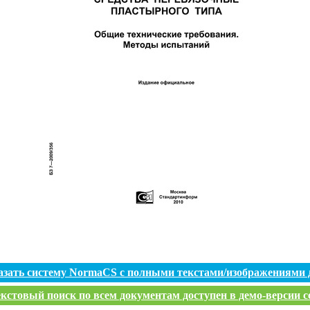
азать систему NormaCS с полными текстами/изображениями 
кстовый поиск по всем документам доступен в демо-версии с