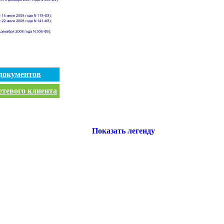
документов
етевого клиента
Показать легенду