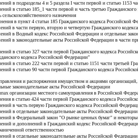
ений в подразделы 4 и 5 раздела I части первой и статью 1153 
ений в статью 185_1 части первой и часть третью Гражданского
ь сельскохозяйственного назначения
нения в пункт 4 статьи 185 Гражданского кодекса Российской Ф
ений в части первую, вторую и четвертую Гражданского кодекс
нений в Водный кодекс Российской Федерации и отдельные зак
ений в законодательные акты Российской Федерации в части пр
ений в статью 327 части первой Гражданского кодекса Российск
жданского кодекса Российской Федерации"
ений в статью 222 части первой и статью 1151 части третьей Г
ений в статью 90 части первой Гражданского кодекса Российск
управления и распоряжения имуществом и акциями организаций,
льные законодательные акты Российской Федерации
пах организации местного самоуправления в Российской Федер
ения в статью 424 части первой Гражданского кодекса Российс
нений в часть первую Гражданского кодекса Российской Федерац
нений в отдельные законодательные акты Российской Федераци
нений в Федеральный закон "О рынке ценных бумаг" и некоторы
нений и дополнений в Гражданский кодекс Российской Федерац
граниченной ответственностью
нений в отдельные законодательные акты Российской Федерации