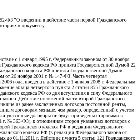
№ 52-ФЗ "О введении в действие части первой Гражданского
ентариях к документу
йствие с 1 января 1995 г. Федеральным законом от 30 ноября
рая Гражданского кодекса РФ принята Государственной Думой 22
я Гражданского кодекса РФ принята Государственной Думой 1
ом от 26 ноября 2001 г. № 147-ФЗ. Часть четвертая
006 года, введена в действие с 1 января 2008 г. Федеральным
ожение абзаца четвертого пункта 2 статьи 855 Гражданского
жданского кодекса РФ со дня вступления в силу Федерального
го закона. Действие положений части второй Гражданского
зникшие из ранее заключенных договора постоянной ренты,
занным договорам меньше, чем размер, определенный с учетом
Если указанные договоры не будут приведены сторонами в
1 г. № 363-ФЗ), к отношениям сторон указанных договоров с
орой Гражданского кодекса РФ в редакции Федерального
ражданского кодекса РФ (в редакции Федерального закона от
х до 01.11.2011 г. Действие пункта 5 статьи 121 Гражданского