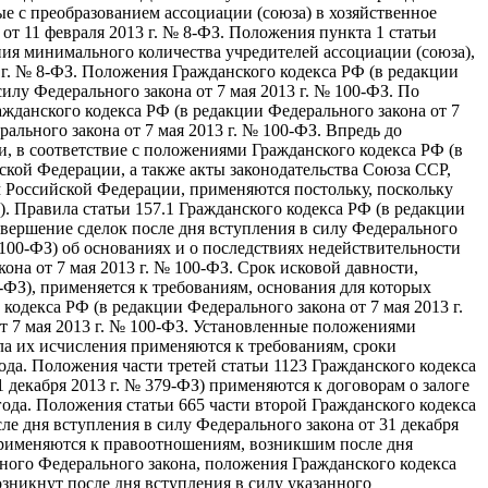
ные с преобразованием ассоциации (союза) в хозяйственное
от 11 февраля 2013 г. № 8-ФЗ. Положения пункта 1 статьи
ения минимального количества учредителей ассоциации (союза),
 г. № 8-ФЗ. Положения Гражданского кодекса РФ (в редакции
илу Федерального закона от 7 мая 2013 г. № 100-ФЗ. По
жданского кодекса РФ (в редакции Федерального закона от 7
ального закона от 7 мая 2013 г. № 100-ФЗ. Впредь до
 в соответствие с положениями Гражданского кодекса РФ (в
ской Федерации, а также акты законодательства Союза ССР,
м Российской Федерации, применяются постольку, поскольку
). Правила статьи 157.1 Гражданского кодекса РФ (в редакции
совершение сделок после дня вступления в силу Федерального
№ 100-ФЗ) об основаниях и о последствиях недействительности
кона от 7 мая 2013 г. № 100-ФЗ. Срок исковой давности,
-ФЗ), применяется к требованиям, основания для которых
кодекса РФ (в редакции Федерального закона от 7 мая 2013 г.
т 7 мая 2013 г. № 100-ФЗ. Установленные положениями
ила их исчисления применяются к требованиям, сроки
да. Положения части третей статьи 1123 Гражданского кодекса
1 декабря 2013 г. № 379-ФЗ) применяются к договорам о залоге
ода. Положения статьи 665 части второй Гражданского кодекса
е дня вступления в силу Федерального закона от 31 декабря
 применяются к правоотношениям, возникшим после дня
ного Федерального закона, положения Гражданского кодекса
озникнут после дня вступления в силу указанного