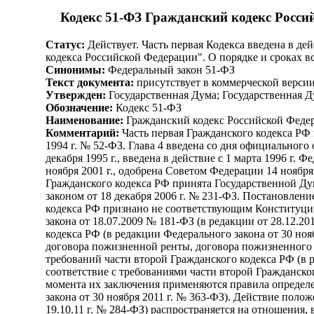
Кодекс 51-ФЗ Гражданский кодекс Российс
Статус:
Действует. Часть первая Кодекса введена в дей
кодекса Российской Федерации". О порядке и сроках вс
Синонимы:
Федеральный закон 51-ФЗ
Текст документа:
присутствует в коммерческой верси
Утвержден:
Государственная Дума; Государственная Д
Обозначение:
Кодекс 51-ФЗ
Наименование:
Гражданский кодекс Российской Федерац
Комментарий:
Часть первая Гражданского кодекса РФ п
1994 г. № 52-ФЗ. Глава 4 введена со дня официального
декабря 1995 г., введена в действие с 1 марта 1996 г.
ноября 2001 г., одобрена Советом Федерации 14 ноября 
Гражданского кодекса РФ принята Государственной Думо
законом от 18 декабря 2006 г. № 231-ФЗ. Постановлени
кодекса РФ признано не соответствующим Конституции 
закона от 18.07.2009 № 181-ФЗ (в редакции от 28.12.2
кодекса РФ (в редакции Федерального закона от 30 но
договора пожизненной ренты, договора пожизненного с
требований части второй Гражданского кодекса РФ (в 
соответствие с требованиями части второй Гражданског
момента их заключения применяются правила определе
закона от 30 ноября 2011 г. № 363-ФЗ). Действие поло
19.10.11 г. № 284-ФЗ) распространяется на отношения,