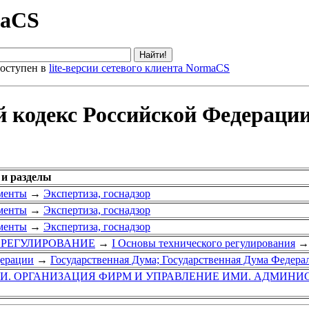
maCS
оступен в
lite-версии сетевого клиента NormaCS
 кодекс Российской Федерации (
 и разделы
менты
→
Экспертиза, госнадзор
менты
→
Экспертиза, госнадзор
менты
→
Экспертиза, госнадзор
Е РЕГУЛИРОВАНИЕ
→
I Основы технического регулирования
→
дерации
→
Государственная Дума; Государственная Дума Федер
ГИ. ОРГАНИЗАЦИЯ ФИРМ И УПРАВЛЕНИЕ ИМИ. АДМИНИ