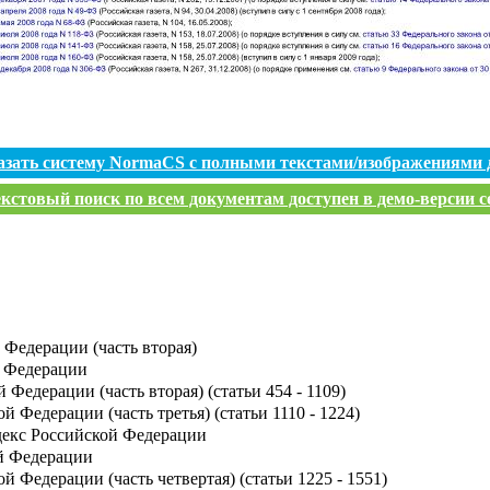
азать систему NormaCS с полными текстами/изображениями 
кстовый поиск по всем документам доступен в демо-версии с
 Федерации (часть вторая)
й Федерации
Федерации (часть вторая) (статьи 454 - 1109)
 Федерации (часть третья) (статьи 1110 - 1224)
декс Российской Федерации
й Федерации
й Федерации (часть четвертая) (статьи 1225 - 1551)