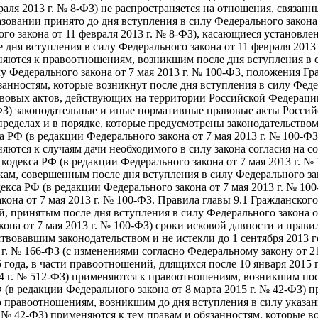
раля 2013 г. № 8-ФЗ) не распространяется на отношения, связан
зовании принято до дня вступления в силу Федерального закона 
ого закона от 11 февраля 2013 г. № 8-ФЗ), касающиеся установл
 дня вступления в силу Федерального закона от 11 февраля 2013
еняются к правоотношениям, возникшим после дня вступления в с
 Федерального закона от 7 мая 2013 г. № 100-ФЗ, положения Гра
занностям, которые возникнут после дня вступления в силу Федер
овых актов, действующих на территории Российской Федерации,
-ФЗ) законодательные и иные нормативные правовые акты Россий
ределах и в порядке, которые предусмотрены законодательство
РФ (в редакции Федерального закона от 7 мая 2013 г. № 100-ФЗ
няются к случаям дачи необходимого в силу закона согласия на 
 кодекса РФ (в редакции Федерального закона от 7 мая 2013 г. 
елкам, совершенным после дня вступления в силу Федерального за
кса РФ (в редакции Федерального закона от 7 мая 2013 г. № 100
она от 7 мая 2013 г. № 100-ФЗ. Правила главы 9.1 Гражданского 
 принятым после дня вступления в силу Федерального закона о
кона от 7 мая 2013 г. № 100-ФЗ) сроки исковой давности и прав
вовавшим законодательством и не истекли до 1 сентября 2013 го
 г. № 166-ФЗ (с изменениями согласно Федеральному закону от 2
года, в части правоотношений, длящихся после 10 января 2015 г
14 г. № 512-ФЗ) применяются к правоотношениям, возникшим посл
 (в редакции Федерального закона от 8 марта 2015 г. № 42-ФЗ)
о правоотношениям, возникшим до дня вступления в силу указан
. № 42-ФЗ) применяются к тем правам и обязанностям, которые в