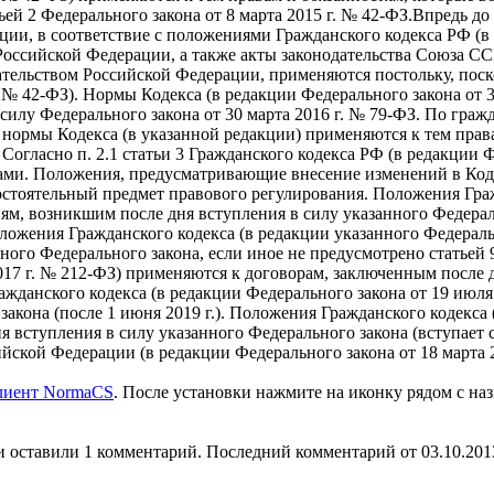
тьей 2 Федерального закона от 8 марта 2015 г. № 42-ФЗ.Впредь
ии, в соответствие с положениями Гражданского кодекса РФ (в р
оссийской Федерации, а также акты законодательства Союза СС
дательством Российской Федерации, применяются постольку, пос
. № 42-ФЗ). Нормы Кодекса (в редакции Федерального закона от 
силу Федерального закона от 30 марта 2016 г. № 79-ФЗ. По гра
, нормы Кодекса (в указанной редакции) применяются к тем прав
 Согласно п. 2.1 статьи 3 Гражданского кодекса РФ (в редакции 
ами. Положения, предусматривающие внесение изменений в Коде
стоятельный предмет правового регулирования. Положения Гражд
ям, возникшим после дня вступления в силу указанного Федера
оложения Гражданского кодекса (в редакции указанного Федераль
нного Федерального закона, если иное не предусмотрено статьей
017 г. № 212-ФЗ) применяются к договорам, заключенным после 
ражданского кодекса (в редакции Федерального закона от 19 ию
закона (после 1 июня 2019 г.). Положения Гражданского кодекса 
вступления в силу указанного Федерального закона (вступает с
ийской Федерации (в редакции Федерального закона от 18 марта 
клиент NormaCS
. После установки нажмите на иконку рядом с на
 оставили 1 комментарий. Последний комментарий от 03.10.201