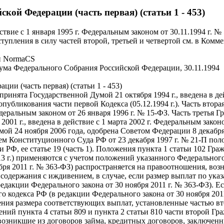
кой Федерации (часть первая) (статьи 1 - 453)
ствие с 1 января 1995 г. Федеральным законом от 30.11.1994 г. 
тупления в силу частей второй, третьей и четвертой см. в Комм
и NormaCS
ума Федерального Собрания Российской Федерации, 30.11.1994
ии (часть первая) (статьи 1 - 453)
ринята Государственной Думой 21 октября 1994 г., введена в де
 опубликования части первой Кодекса (05.12.1994 г.). Часть вто
 Федеральным законом от 26 января 1996 г. № 15-ФЗ. Часть треть
2001 г., введена в действие с 1 марта 2002 г. Федеральным закон
й 24 ноября 2006 года, одобрена Советом Федерации 8 декабря 2
ем Конституционного Суда РФ от 23 декабря 1997 г. № 21-П пол
РФ, ее статье 19 (часть 1). Положения пункта 1 статьи 102 Гра
013 г.) применяются с учетом положений указанного Федерально
ября 2011 г. № 363-ФЗ) распространяется на правоотношения, во
одержания с иждивением, в случае, если размер выплат по ука
редакции Федерального закона от 30 ноября 2011 г. № 363-ФЗ). 
о кодекса РФ (в редакции Федерального закона от 30 ноября 201
ния размера соответствующих выплат, установленные частью вт
жений пункта 4 статьи 809 и пункта 2 статьи 810 части второй Г
 возникшие из договоров займа, кредитных договоров, заключенны