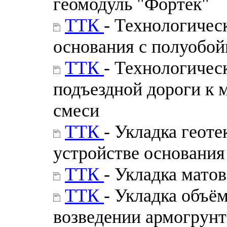
геомодуль "Фортек"
ТТК
- Технологичес
основания с полуобой
ТТК
- Технологичес
подъездной дороги к 
смеси
ТТК
- Укладка геот
устройстве основания
ТТК
- Укладка мато
ТТК
- Укладка объё
возведении армогрун