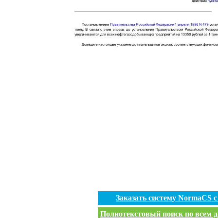
Заказать систему NormaCS 
Полнотекстовый поиск по всем д