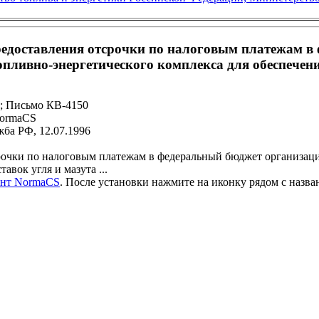
едоставления отсрочки по налоговым платежам в
ивно-энергетического комплекса для обеспечения 
1; Письмо КВ-4150
NormaCS
ба РФ, 12.07.1996
рочки по налоговым платежам в федеральный бюджет организа
авок угля и мазута ...
ент NormaCS
. После установки нажмите на иконку рядом с назв