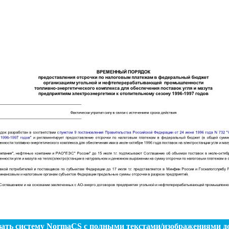
зать систему NormaCS с полными текстами/изображениями д