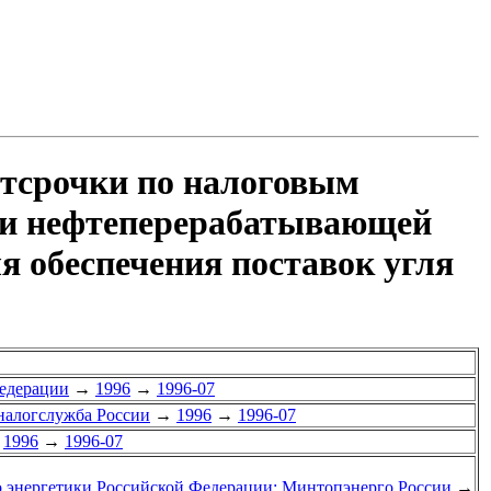
отсрочки по налоговым
 и нефтеперерабатывающей
 обеспечения поставок угля
едерации
→
1996
→
1996-07
сналогслужба России
→
1996
→
1996-07
1996
→
1996-07
о энергетики Российской Федерации; Минтопэнерго России
→