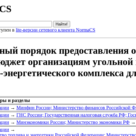
aCS
тупен в
lite-версии сетевого клиента NormaCS
нный порядок предоставления 
юджет организациям угольной
нергетического комплекса для
оры и разделы
ации
→
Минфин России; Министерство финансов Российской Ф
ации
→
ГНС России; Государственная налоговая служба РФ; Го
ации
→
Минэкономики России; Министерство экономики РФ
→
ации
→
во топлива и энергетики Российской Федерации; Министерств