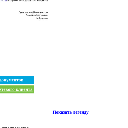
документов
етевого клиента
Показать легенду