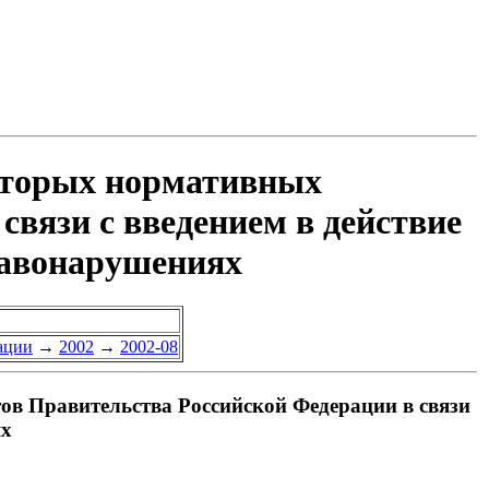
оторых нормативных
вязи с введением в действие
равонарушениях
ации
→
2002
→
2002-08
в Правительства Российской Федерации в связи
ях