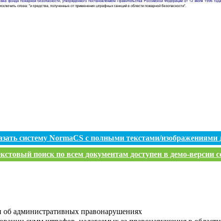
азать систему NormaCS с полными текстами/изображениями 
кстовый поиск по всем документам доступен в демо-версии с
и об административных правонарушениях