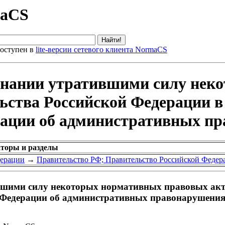
maCS
оступен в
lite-версии сетевого клиента NormaCS
знании утратившими силу нек
ства Российской Федерации в с
рации об административных п
аторы и разделы
дерации
→
Правительство РФ; Правительство Российской Федер
шими силу некоторых нормативных правовых акто
ой Федерации об административных правонарушени