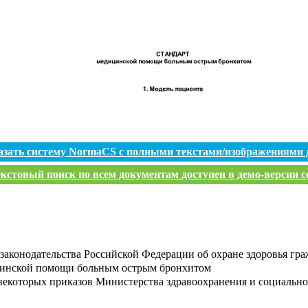
азать систему NormaCS с полными текстами/изображениями 
кстовый поиск по всем документам доступен в демо-версии с
законодательства Российской Федерации об охране здоровья гр
цинской помощи больным острым бронхитом
екоторых приказов Министерства здравоохранения и социально