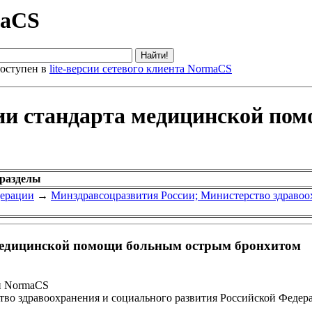
maCS
оступен в
lite-версии сетевого клиента NormaCS
ии стандарта медицинской по
 разделы
дерации
→
Минздравсоцразвития России; Министерство здравоо
медицинской помощи больным острым бронхитом
и NormaCS
во здравоохранения и социального развития Российской Федера