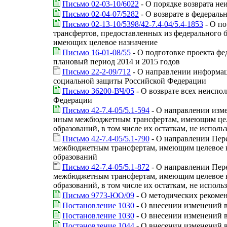
Письмо 02-03-10/6022
- О порядке возврата не
Письмо 02-04-07/5282
- О возврате в федерал
Письмо 02-13-10/5398/42-7.4-04/5.4-1853
- О по
трансфертов, предоставленных из федерального
имеющих целевое назначение
Письмо 16-01-08/55
- О подготовке проекта ф
плановый период 2014 и 2015 годов
Письмо 22-2-09/712
- О направлении информац
социальной защиты Российской Федерации
Письмо 36200-ВЧ/05
- О возврате всех неисп
Федерации
Письмо 42-7.4-05/5.1-594
- О направлении изме
иным межбюджетным трансфертам, имеющим целе
образований, в том числе их остаткам, не исполь
Письмо 42-7.4-05/5.1-790
- О направлении Пере
межбюджетным трансфертам, имеющим целевое н
образований
Письмо 42-7.4-05/5.1-872
- О направлении Пере
межбюджетным трансфертам, имеющим целевое н
образований, в том числе их остаткам, не исполь
Письмо 9773-ЮО/09
- О методических рекоме
Постановление 1030
- О внесении изменений в
Постановление 1030
- О внесении изменений 
Постановление 1044
- О внесении изменений 