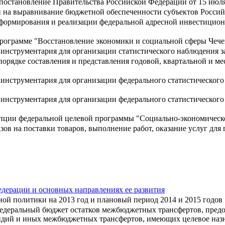
постановление Правительства Российской Федерации от 15 июля
й на выравнивание бюджетной обеспеченности субъектов Росси
ормирования и реализации федеральной адресной инвестиционн
программе "Восстановление экономики и социальной сферы Чече
 инструментария для организации статистического наблюдения з
орядке составления и представления годовой, квартальной и м
 инструментария для организации федерального статистическог
 инструментария для организации федерального статистическог
ции федеральной целевой программы "Социально-экономическое
зов на поставки товаров, выполнение работ, оказание услуг дл
дерации и основных направлениях ее развития
ой политики на 2013 год и плановый период 2014 и 2015 годов
 федеральный бюджет остатков межбюджетных трансфертов, пред
идий и иных межбюджетных трансфертов, имеющих целевое наз