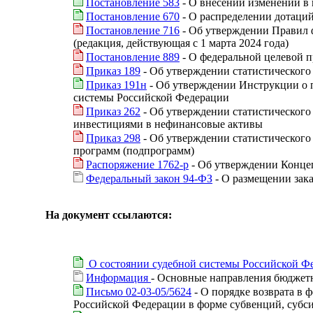
Постановление 583
- О внесении изменений в 
Постановление 670
- О распределении дотаци
Постановление 716
- Об утверждении Правил ф
(редакция, действующая с 1 марта 2024 года)
Постановление 889
- О федеральной целевой 
Приказ 189
- Об утверждении статистического
Приказ 191н
- Об утверждении Инструкции о п
системы Российской Федерации
Приказ 262
- Об утверждении статистического
инвестициями в нефинансовые активы
Приказ 298
- Об утверждении статистического
программ (подпрограмм)
Распоряжение 1762-р
- Об утверждении Концеп
Федеральный закон 94-ФЗ
- О размещении зака
На документ ссылаются:
О состоянии судебной системы Российской Фе
Информация
- Основные направления бюджетн
Письмо 02-03-05/5624
- О порядке возврата в
Российской Федерации в форме субвенций, субс