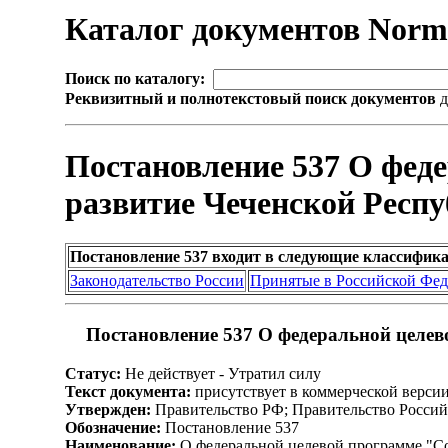
Каталог документов Nor
Поиск по каталогу:
Реквизитный и полнотекстовый поиск документов
д
Постановление 537 О фед
развитие Чеченской Респу
Постановление 537 входит в следующие классифик
Законодательство России
Принятые в Российской Фе
Постановление 537 О федеральной целев
Статус:
Не действует - Утратил силу
Текст документа:
присутствует в коммерческой верси
Утвержден:
Правительство РФ; Правительство Россий
Обозначение:
Постановление 537
Наименование:
О федеральной целевой программе "Со