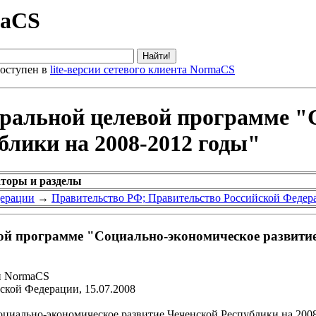
maCS
оступен в
lite-версии сетевого клиента NormaCS
еральной целевой программе "
блики на 2008-2012 годы"
аторы и разделы
дерации
→
Правительство РФ; Правительство Российской Федер
ой программе "Социально-экономическое развитие
и NormaCS
ской Федерации, 15.07.2008
циально-экономическое развитие Чеченской Республики на 200