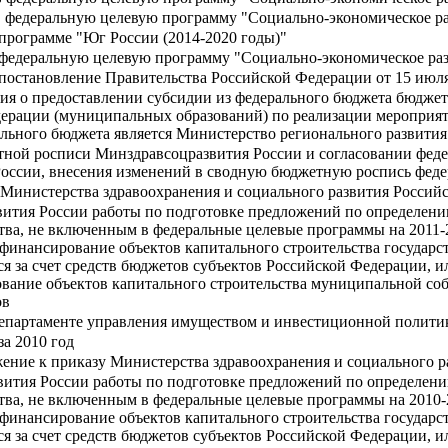
 федеральную целевую программу "Социально-экономическое ра
программе "Юг России (2014-2020 годы)"
 федеральную целевую программу "Социально-экономическое раз
постановление Правительства Российской Федерации от 15 июля
я о предоставлении субсидии из федерального бюджета бюджет
едерации (муниципальных образований) по реализации мероприя
ального бюджета является Министерство регионального развити
тной росписи Минздравсоцразвития России и согласовании фед
оссии, внесения изменений в сводную бюджетную роспись феде
Министерства здравоохранения и социального развития Российс
вития России работы по подготовке предложений по определен
тва, не включенным в федеральные целевые программы на 2011-
финансирование объектов капитального строительства государс
 за счет средств бюджетов субъектов Российской Федерации, ил
вание объектов капитального строительства муниципальной со
ов
епартаменте управления имуществом и инвестиционной полити
а 2010 год
ение к приказу Министерства здравоохранения и социального р
вития России работы по подготовке предложений по определе
тва, не включенным в федеральные целевые программы на 2010-
финансирование объектов капитального строительства государс
 за счет средств бюджетов субъектов Российской Федерации, ил