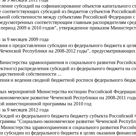
еление субсидий на софинансирование объектов капитального ст
ие соответствующих субсидий из бюджетов субъектов Российск
ьной собственности между субъектами Российской Федерации с 
редусмотренных соответствующим главным распорядителям сре
 период 2009 и 2010 годов", утвержденное приказом Министерст
за 9 месяцев 2009 года
ния о предоставлении субсидии из федерального бюджета в цел
Чеченской Республики на 2008-2012 годы", предусматривающих 
инистерства здравоохранения и социального развития Российско
ктного) распределения субсидий из федерального бюджета на с
арственной собственности ...
ения и ведения сводной бюджетной росписи федерального бюдже
ных мероприятий Министерства юстиции Российской Федерации
ономическое развитие Чеченской Республики на 2008-2011 год
ой инвестиционной программы на 2010 год
за 9 месяцев 2012 года
бсидий из федерального бюджета бюджету субъекта Российской
ограммы "Социально-экономическое развитие Чеченской Республ
 Министерства здравоохранения и социального развития Российс
 субсидии из федерального бюджета в целях оказания финансово