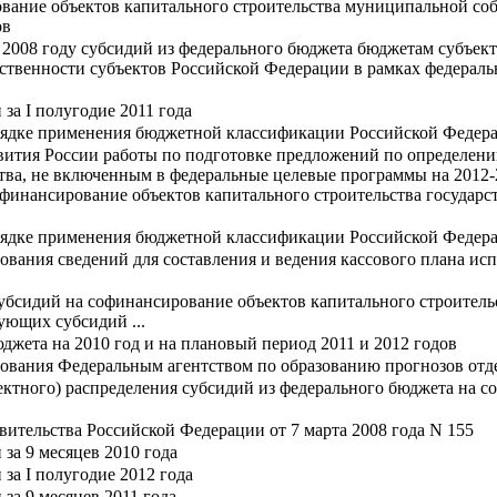
вание объектов капитального строительства муниципальной со
ов
 2008 году субсидий из федерального бюджета бюджетам субъек
бственности субъектов Российской Федерации в рамках федерал
за I полугодие 2011 года
рядке применения бюджетной классификации Российской Федер
вития России работы по подготовке предложений по определе
тва, не включенным в федеральные целевые программы на 2012-
финансирование объектов капитального строительства государс
рядке применения бюджетной классификации Российской Федер
вания сведений для составления и ведения кассового плана ис
убсидий на софинансирование объектов капитального строитель
ующих субсидий ...
джета на 2010 год и на плановый период 2011 и 2012 годов
ования Федеральным агентством по образованию прогнозов отде
ктного) распределения субсидий из федерального бюджета на с
вительства Российской Федерации от 7 марта 2008 года N 155
за 9 месяцев 2010 года
за I полугодие 2012 года
за 9 месяцев 2011 года