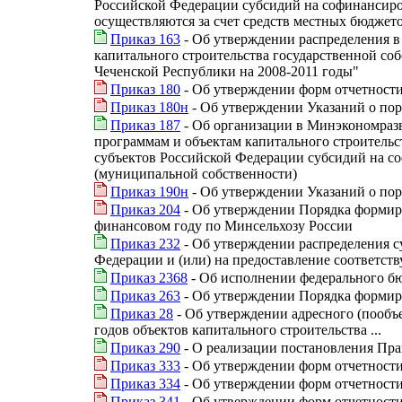
Российской Федерации субсидий на софинансиро
осуществляются за счет средств местных бюджет
Приказ 163
- Об утверждении распределения в
капитального строительства государственной со
Чеченской Республики на 2008-2011 годы"
Приказ 180
- Об утверждении форм отчетности 
Приказ 180н
- Об утверждении Указаний о по
Приказ 187
- Об организации в Минэкономраз
программам и объектам капитального строительс
субъектов Российской Федерации субсидий на со
(муниципальной собственности)
Приказ 190н
- Об утверждении Указаний о по
Приказ 204
- Об утверждении Порядка формиро
финансовом году по Минсельхозу России
Приказ 232
- Об утверждении распределения с
Федерации и (или) на предоставление соответств
Приказ 2368
- Об исполнении федерального бю
Приказ 263
- Об утверждении Порядка формир
Приказ 28
- Об утверждении адресного (пообъе
годов объектов капитального строительства ...
Приказ 290
- О реализации постановления Пра
Приказ 333
- Об утверждении форм отчетности 
Приказ 334
- Об утверждении форм отчетности 
Приказ 341
- Об утверждении форм отчетности 