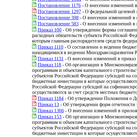
Постановление 1176
- О внесении изменений в
Постановление 1297
- О федеральной целевой 
Постановление 398
- О внесении изменений в
Постановление 583
- О внесении изменений в 
Приказ 100
- Об утверждении формы соглашени
расходных обязательств субъекта Российской Ф
которым главным распорядителем средств федер
Приказ 1110
- О составлении и ведении бюдже
находящимися в ведении Минздравсоцразвития Р
Приказ 1131
- О внесении изменений в приказ 
Приказ 118
- Об организации в Минэкономраз
программам и объектам капитального строительс
субъектов Российской Федерации субсидий на со
бюджетные инвестиции в которые осуществляются
Российской Федерации субсидий на софинансиро
осуществляются за счет средств местных бюджет
Приказ 1184
- Об утверждении Положения о Д
Приказ 13
- Об утверждении форм отчетности з
Приказ 1366
- О внесении изменений в прилож
Приказ 153
- Об организации в Минэкономраз
программам и объектам капитального строительс
субъектов Российской Федерации субсидий на со
бюджетные инвестиции в которые осуществляются