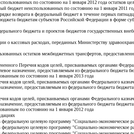
использованных по состоянию на 1 января 2012 года остатков ц
ьный бюджет неиспользованных по состоянию на 1 января 2011 
рядке возврата в федеральный бюджет в течение первых пятнад
 бюджета бюджетам субъектов Российской Федерации в форме с
едерального бюджета и проектов бюджетов государственных вне
ии о кассовых расходах, переданных Министерству здравоохран
ользованных остатков межбюджетных трансфертов, предоставлен
ненного Перечня кодов целей, присваиваемых органами Федерал
вое назначение, предоставляемым из федерального бюджета б
зованным по состоянию на 1 января 2013 года
чня кодов целей, присваиваемых органами Федерального казнач
азначение, предоставляемым из федерального бюджета бюджет
чня кодов целей, присваиваемых органами Федерального казнач
азначение, предоставляемым из федерального бюджета бюджет
зованным по состоянию на 1 января 2012 года
ндациях
 федеральную целевую программу "Социально-экономическое раз
в федеральную целевую программу "Социально-экономическое ра
в федеральную целевую программу "Социально-экономическое ра