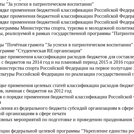
ы "За успехи в патриотическом воспитании"
ядке применения бюджетной классификации Российской Федерац
рядке применения бюджетной классификации Российской Федер
рядке применения бюджетной классификации Российской Федер
рограммы Министерства спорта, туризма и молодежной политик
ы, реализуемой в рамках государственной программы "Патриоти
ы "Почётная грамота "За успехи в патриотическом воспитании"
грамме "Студенческая RE:организация"
дке применения классификации расходов бюджетов для составл
с бюджетов на 2014 год и на плановый период 2015 и 2016 годо
нистерства спорта Российской Федерации на первое полугодие 
льтуры Российской Федерации по реализации государственной 
дке применения целевых статей классификации расходов бюджет
, начиная с бюджетов на 2012 год
ия о порядке применения бюджетной классификации Российской
н
ления из федерального бюджета субсидий организациям в сфер
ий организациям в сфере печати
овных мероприятий по подготовке и проведению празднования
ции федеральной целевой программы "Укрепление единства рос