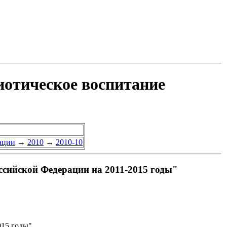
иотическое воспитание
ации
→
2010
→
2010-10
ссийской Федерации на 2011-2015 годы"
015 годы"