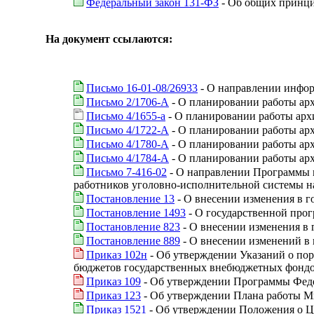
Федеральный закон 131-ФЗ
- Об общих принци
На документ ссылаются:
Письмо 16-01-08/26933
- О направлении инфо
Письмо 2/1706-А
- О планировании работы арх
Письмо 4/1655-а
- О планировании работы архи
Письмо 4/1722-А
- О планировании работы арх
Письмо 4/1780-А
- О планировании работы арх
Письмо 4/1784-А
- О планировании работы арх
Письмо 7-416-02
- О направлении Программы м
работников уголовно-исполнительной системы н
Постановление 13
- О внесении изменения в г
Постановление 1493
- О государственной прог
Постановление 823
- О внесении изменения в 
Постановление 889
- О внесении изменений в
Приказ 102н
- Об утверждении Указаний о пор
бюджетов государственных внебюджетных фондов
Приказ 109
- Об утверждении Программы Федер
Приказ 123
- Об утверждении Плана работы Ми
Приказ 1521
- Об утверждении Положения о Ц