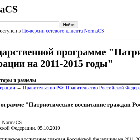
maCS
оступен в
lite-версии сетевого клиента NormaCS
ударственной программе "Патр
ации на 2011-2015 годы"
аторы и разделы
дерации
→
Правительство РФ; Правительство Российской Федер
рограмме "Патриотическое воспитание граждан Ро
и NormaCS
ской Федерации, 05.10.2010
тическое воспитание граждан Российской Федерации на 2011-2