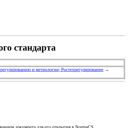
ого стандарта
у регулированию и метрологии; Ростехрегулирование
→
званием документа для его открытия в NormaCS