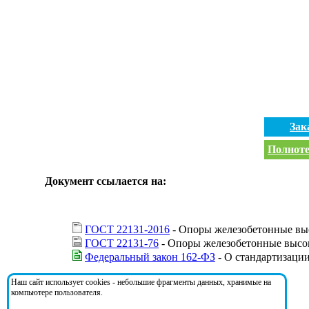
Зак
Полноте
Документ ссылается на:
ГОСТ 22131-2016
- Опоры железобетонные выс
ГОСТ 22131-76
- Опоры железобетонные высок
Федеральный закон 162-ФЗ
- О стандартизаци
Наш сайт использует cookies - небольшие фрагменты данных, хранимые на
На документ ссылаются:
компьютере пользователя.