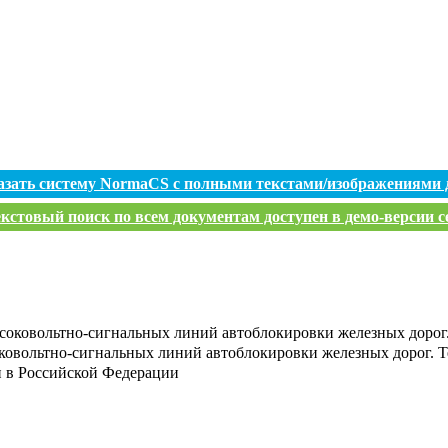
азать систему NormaCS с полными текстами/изображениями 
кстовый поиск по всем документам доступен в демо-версии с
оковольтно-сигнальных линий автоблокировки железных дорог.
овольтно-сигнальных линий автоблокировки железных дорог. Т
и в Российской Федерации