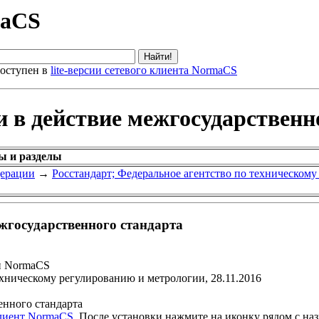
maCS
оступен в
lite-версии сетевого клиента NormaCS
и в действие межгосударственн
ы и разделы
дерации
→
Росстандарт; Федеральное агентство по техническом
ежгосударственного стандарта
и NormaCS
ехническому регулированию и метрологии, 28.11.2016
енного стандарта
клиент NormaCS
. После установки нажмите на иконку рядом с на