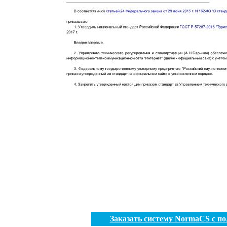
Заказать систему NormaCS с п