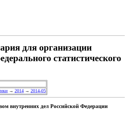
тария для организации
едерального статистического
тики
→
2014
→
2014-05
вом внутренних дел Российской Федерации