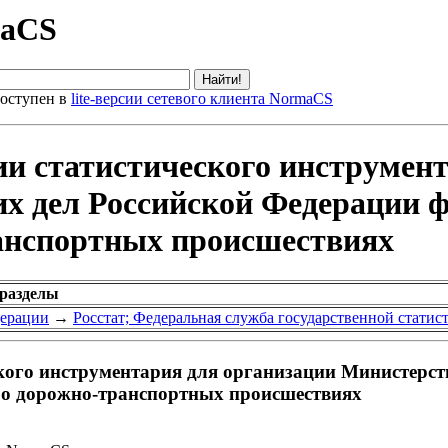
maCS
оступен в
lite-версии сетевого клиента NormaCS
ии статистического инструмен
х дел Российской Федерации ф
анспортных происшествиях
 разделы
дерации
→
Росстат; Федеральная служба государственной статис
кого инструментария для организации Министерст
 о дорожно-транспортных происшествиях