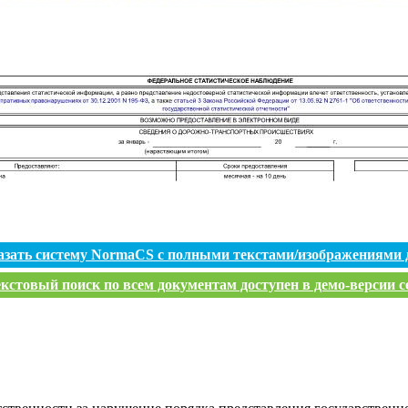
азать систему NormaCS с полными текстами/изображениями 
кстовый поиск по всем документам доступен в демо-версии с