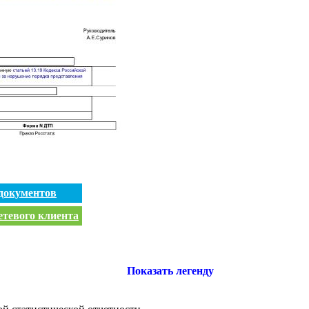
документов
етевого клиента
Показать легенду