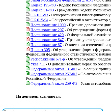
Закон Российской Федерации 2761-1
- Об отве
Кодекс 195-ФЗ
- Кодекс Российской Федераци
Кодекс 51-ФЗ
- Гражданский кодекс Российской 
ОК 011-93
- Общероссийский классификатор у
ОК 015-94
- Общероссийский классификатор 
Постановление 1090
- Правила дорожного дви
Постановление 207
- Об утверждении формы ф
Постановление 420
- О Федеральной службе го
Постановление 647
- Правила учета дорожно-
Постановление 67
- О внесении изменений и 
Приказ 305
- Об утверждении формы федеральн
Федерации федерального статистического наблю
Распоряжение 671-р
- Об утверждении Федерал
Указ 711
- О дополнительных мерах по обеспе
Федеральный закон 131-ФЗ
- Об общих принци
Федеральный закон 257-ФЗ
- Об автомобильны
Российской Федерации
Федеральный закон 259-ФЗ
- Устав автомобиль
На документ ссылаются: