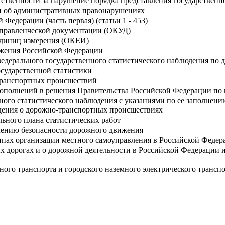
тственности за нарушение порядка представления государственн
и об административных правонарушениях
Федерации (часть первая) (статьи 1 - 453)
правленческой документации (ОКУД)
единиц измерения (ОКЕИ)
жения Российской Федерации
едерального государственного статистического наблюдения по
сударственной статистики
транспортных происшествий
дополнений в решения Правительства Российской Федерации по 
ого статистического наблюдения с указаниями по ее заполнен
дения о дорожно-транспортных происшествиях
ьного плана статистических работ
чению безопасности дорожного движения
пах организации местного самоуправления в Российской Федер
х дорогах и о дорожной деятельности в Российской Федерации и
ного транспорта и городского наземного электрического трансп