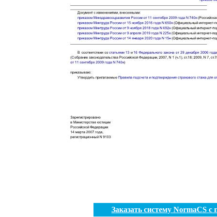
Заказать систему NormaCS с