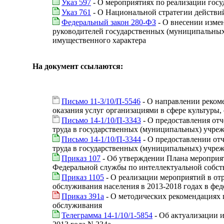
Указ 597
- О мероприятиях по реализации гос
Указ 761
- О Национальной стратегии действий
Федеральный закон 280-ФЗ
- О внесении измен
руководителей государственных (муниципальных)
имущественного характера
На документ ссылаются:
Письмо 11-3/10/П-5546
- О направлении реком
оказания услуг организациями в сфере культуры,
Письмо 14-1/10/П-3343
- О предоставления от
труда в государственных (муниципальных) учреж
Письмо 14-1/10/П-3344
- О предоставлении от
труда в государственных (муниципальных) учреж
Приказ 107
- Об утверждении Плана мероприят
Федеральной службы по интеллектуальной собст
Приказ 1105
- О реализации мероприятий в от
обслуживания населения в 2013-2018 годах в ф
Приказ 391а
- О методических рекомендациях 
обслуживания
Телеграмма 14-1/10/1-5854
- Об актуализации 