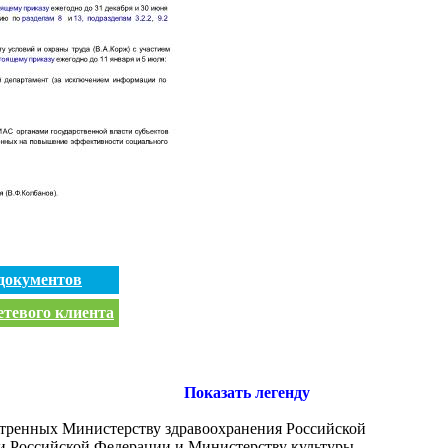
документов
етевого клиента
Показать легенду
отренных Министерству здравоохранения Российской
ки Российской Федерации и Министерству культуры