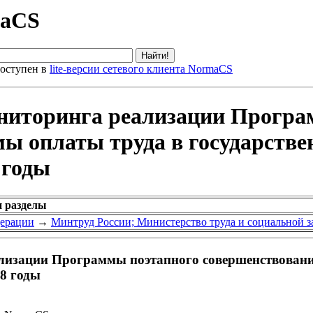
maCS
оступен в
lite-версии сетевого клиента NormaCS
ниторинга реализации Програ
мы оплаты труда в государств
 годы
и разделы
дерации
→
Минтруд России; Министерство труда и социальной 
изации Программы поэтапного совершенствования
8 годы