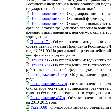
Российской Федерации в целях реализации подпун
государственной социальной политики"
Постановление 286
- О формировании независ
Постановление 329
- О типовой форме трудово
Постановление 583
- О введении новых систе
органов, а также гражданского персонала воинс
военная и приравненная к ней служба, оплата тр
учреждений
Приказ 171
- Об утверждении методических ре
соответствии с указами Президента Российской 
года N 761 "О Национальной стратегии действий 
неэффективных учреждений
Приказ 235
- Об утверждении методических ре
Приказ 574
- Об утверждении статистического
работников социальной сферы и науки, в отноше
Распоряжение 2190-р
- Об утверждении програ
годы
Распоряжение 2627-р
- Об утверждении Перечн
бухгалтеров могут быть установлены без учета п
главных бухгалтеров федеральных учреждений и
Распоряжение 487-р
- Об утверждении плана м
на 2013-2015 годы
Указ 1688
- О некоторых мерах по реализации 