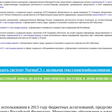
азать систему NormaCS с полными текстами/изображениями 
кстовый поиск по всем документам доступен в демо-версии с
 использования в 2013 году бюджетных ассигнований, предусм
ащиты Российской Федерации, Министерству образования и нау