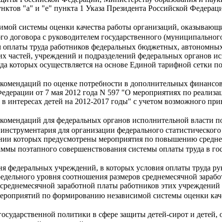
ктов "а" и "е" пункта 1 Указа Президента Российской Федераци
имой системы оценки качества работы организаций, оказывающ
го договора с руководителем государственного (муниципальног
м оплаты труда работников федеральных бюджетных, автономны
ких частей, учреждений и подразделений федеральных органов и
уда которых осуществляется на основе Единой тарифной сетки п
комендаций по оценке потребности в дополнительных финансов
Федерации от 7 мая 2012 года N 597 "О мероприятиях по реализа
в интересах детей на 2012-2017 годы" с учетом возможного прив
комендаций для федеральных органов исполнительной власти по
 инструментария для организации федерального статистического
нии которых предусмотрены мероприятия по повышению средней 
ммы поэтапного совершенствования системы оплаты труда в го
я федеральных учреждений, в которых условия оплаты труда рук
редельного уровня соотношения размеров среднемесячной зарабо
 среднемесячной заработной платы работников этих учреждений
ероприятий по формированию независимой системы оценки каче
государственной политики в сфере защиты детей-сирот и детей, 