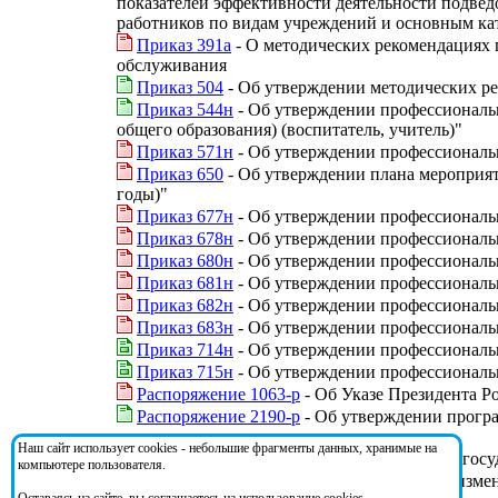
показателей эффективности деятельности подве
работников по видам учреждений и основным ка
Приказ 391а
- О методических рекомендациях 
обслуживания
Приказ 504
- Об утверждении методических ре
Приказ 544н
- Об утверждении профессионально
общего образования) (воспитатель, учитель)"
Приказ 571н
- Об утверждении профессиональн
Приказ 650
- Об утверждении плана мероприят
годы)"
Приказ 677н
- Об утверждении профессиональ
Приказ 678н
- Об утверждении профессиональн
Приказ 680н
- Об утверждении профессиональн
Приказ 681н
- Об утверждении профессиональн
Приказ 682н
- Об утверждении профессиональн
Приказ 683н
- Об утверждении профессиональн
Приказ 714н
- Об утверждении профессиональн
Приказ 715н
- Об утверждении профессиональн
Распоряжение 1063-р
- Об Указе Президента Р
Распоряжение 2190-р
- Об утверждении програ
годы
Наш сайт использует cookies - небольшие фрагменты данных, хранимые на
Указ 597
- О мероприятиях по реализации гос
компьютере пользователя.
Федеральный закон 280-ФЗ
- О внесении измен