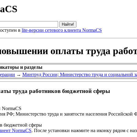
maCS
оступен в
lite-версии сетевого клиента NormaCS
 повышении оплаты труда рабо
фикаторы и разделы
дерации
→
Минтруд России; Министерство труда и социальной 
латы труда работников бюджетной сферы
и NormaCS
ия РФ; Министерство труда и занятости населения Российской Ф
ов бюджетной сферы
клиент NormaCS
. После установки нажмите на иконку рядом с на