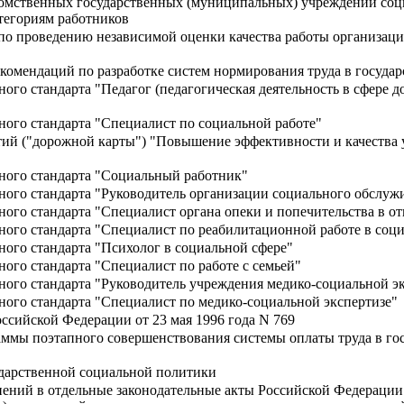
домственных государственных (муниципальных) учреждений соци
тегориям работников
по проведению независимой оценки качества работы организаци
комендаций по разработке систем нормирования труда в госуд
го стандарта "Педагог (педагогическая деятельность в сфере д
ого стандарта "Специалист по социальной работе"
ий ("дорожной карты") "Повышение эффективности и качества у
ного стандарта "Социальный работник"
ого стандарта "Руководитель организации социального обслуж
ого стандарта "Специалист органа опеки и попечительства в 
ого стандарта "Специалист по реабилитационной работе в соци
ого стандарта "Психолог в социальной сфере"
ого стандарта "Специалист по работе с семьей"
ого стандарта "Руководитель учреждения медико-социальной э
ого стандарта "Специалист по медико-социальной экспертизе"
оссийской Федерации от 23 мая 1996 года N 769
ммы поэтапного совершенствования системы оплаты труда в го
ударственной социальной политики
ений в отдельные законодательные акты Российской Федерации 