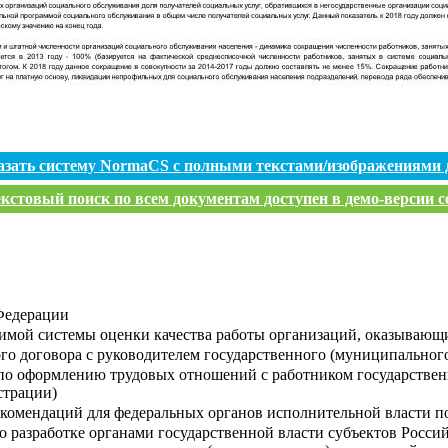
азать систему NormaCS с полными текстами/изображениями 
кстовый поиск по всем документам доступен в демо-версии с
Федерации
имой системы оценки качества работы организаций, оказывающ
го договора с руководителем государственного (муниципальног
по оформлению трудовых отношений с работником государствен
страции)
комендаций для федеральных органов исполнительной власти по
о разработке органами государственной власти субъектов Росс