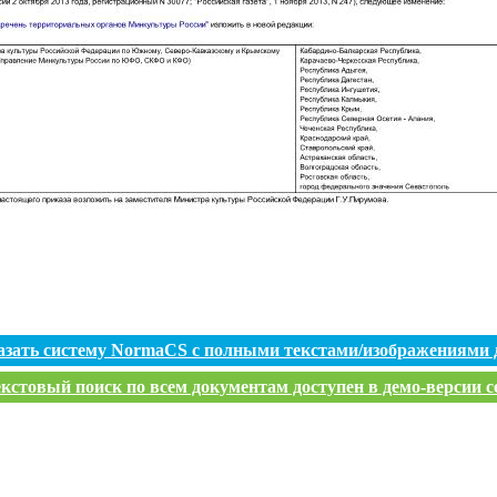
азать систему NormaCS с полными текстами/изображениями 
кстовый поиск по всем документам доступен в демо-версии с