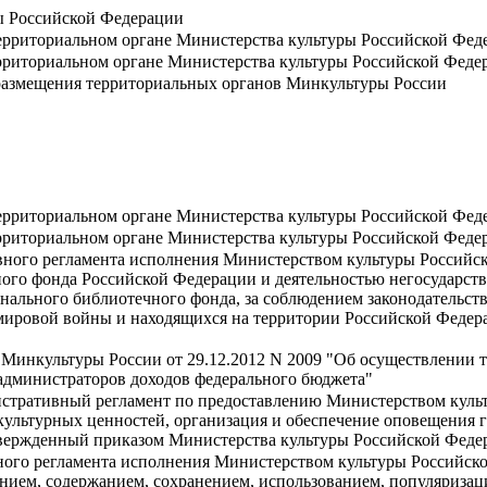
ы Российской Федерации
ерриториальном органе Министерства культуры Российской Фед
рриториальном органе Министерства культуры Российской Феде
размещения территориальных органов Минкультуры России
ерриториальном органе Министерства культуры Российской Фед
рриториальном органе Министерства культуры Российской Феде
ного регламента исполнения Министерством культуры Российс
ного фонда Российской Федерации и деятельностью негосударст
нального библиотечного фонда, за соблюдением законодательст
мировой войны и находящихся на территории Российской Федера
 Минкультуры России от 29.12.2012 N 2009 "Об осуществлении
дминистраторов доходов федерального бюджета"
истративный регламент по предоставлению Министерством куль
культурных ценностей, организация и обеспечение оповещения 
утвержденный приказом Министерства культуры Российской Федер
ого регламента исполнения Министерством культуры Российск
оянием, содержанием, сохранением, использованием, популяриза