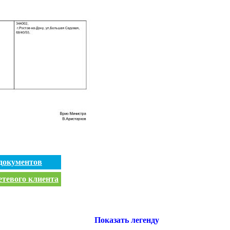
документов
етевого клиента
Показать легенду