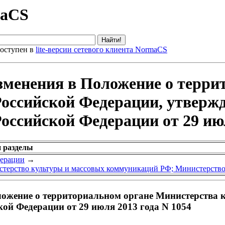
maCS
оступен в
lite-версии сетевого клиента NormaCS
зменения в Положение о терри
оссийской Федерации, утверж
ссийской Федерации от 29 июл
и разделы
дерации
→
терство культуры и массовых коммуникаций РФ; Министерство
ложение о территориальном органе Министерства 
ой Федерации от 29 июля 2013 года N 1054