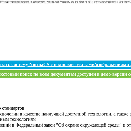
азать систему NormaCS с полными текстами/изображениями 
кстовый поиск по всем документам доступен в демо-версии с
 стандартов
хнологии в качестве наилучшей доступной технологии, а также
пным технологиям
нений в Федеральный закон "Об охране окружающей среды" и о