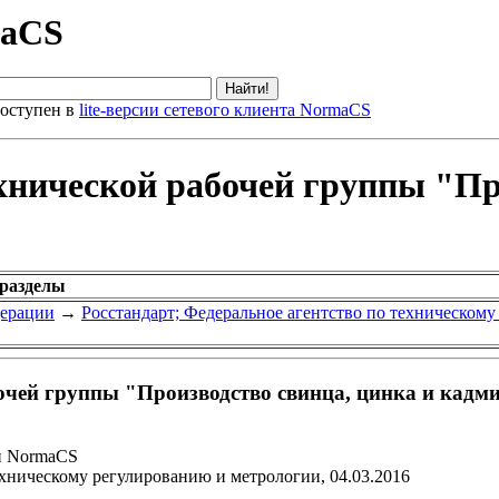
maCS
оступен в
lite-версии сетевого клиента NormaCS
хнической рабочей группы "Пр
 разделы
дерации
→
Росстандарт; Федеральное агентство по техническом
очей группы "Производство свинца, цинка и кадм
и NormaCS
ехническому регулированию и метрологии, 04.03.2016