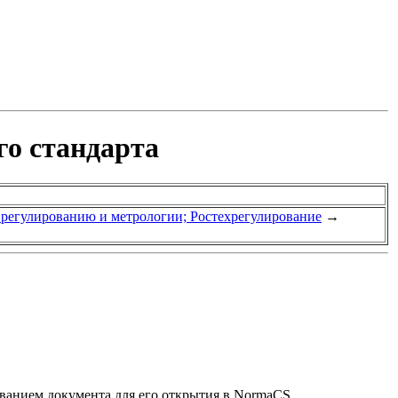
го стандарта
у регулированию и метрологии; Ростехрегулирование
→
званием документа для его открытия в NormaCS