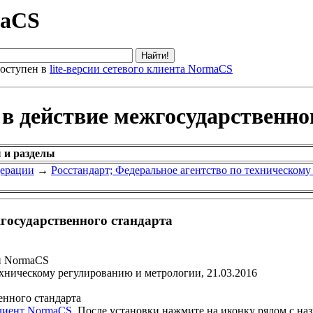
maCS
оступен в
lite-версии сетевого клиента NormaCS
 в действие межгосударственно
 и разделы
дерации
→
Росстандарт; Федеральное агентство по техническом
жгосударственного стандарта
и NormaCS
ехническому регулированию и метрологии, 21.03.2016
енного стандарта
клиент NormaCS
. После установки нажмите на иконку рядом с на