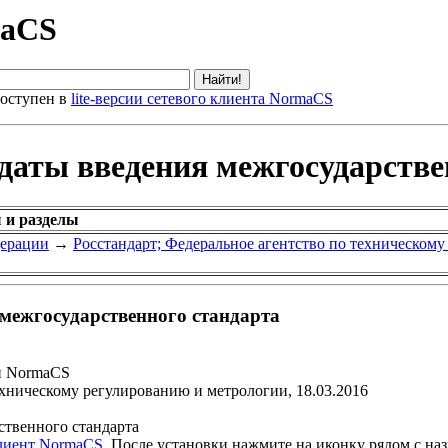
maCS
оступен в
lite-версии сетевого клиента NormaCS
 даты введения межгосударстве
 и разделы
дерации
→
Росстандарт; Федеральное агентство по техническом
 межгосударственного стандарта
и NormaCS
ехническому регулированию и метрологии, 18.03.2016
ственного стандарта
клиент NormaCS
. После установки нажмите на иконку рядом с на