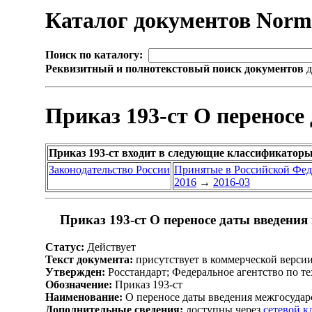
Каталог документов Nor
Поиск по каталогу:
Реквизитный и полнотекстовый поиск документов
д
Приказ 193-ст О переносе
Приказ 193-ст входит в следующие классификаторы
Законодательство России
Принятые в Российской Фе
2016
→
2016-03
Приказ 193-ст О переносе даты введения
Статус:
Действует
Текст документа:
присутствует в коммерческой верси
Утвержден:
Росстандарт; Федеральное агентство по т
Обозначение:
Приказ 193-ст
Наименование:
О переносе даты введения межгосудар
Дополнительные сведения:
доступны через
сетевой 