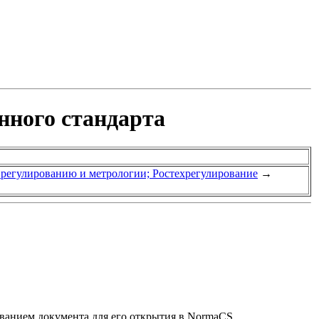
нного стандарта
у регулированию и метрологии; Ростехрегулирование
→
званием документа для его открытия в NormaCS