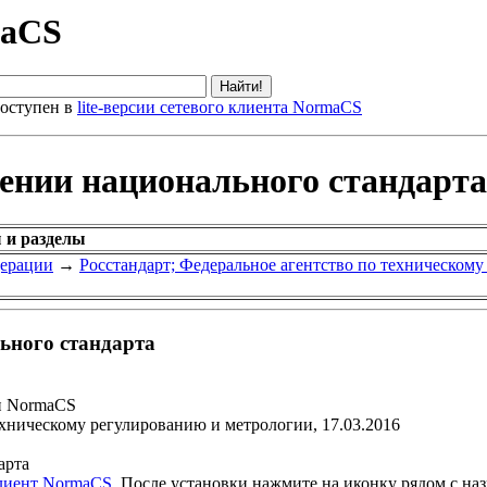
maCS
оступен в
lite-версии сетевого клиента NormaCS
дении национального стандарта
 и разделы
дерации
→
Росстандарт; Федеральное агентство по техническом
ьного стандарта
и NormaCS
ехническому регулированию и метрологии, 17.03.2016
арта
клиент NormaCS
. После установки нажмите на иконку рядом с на