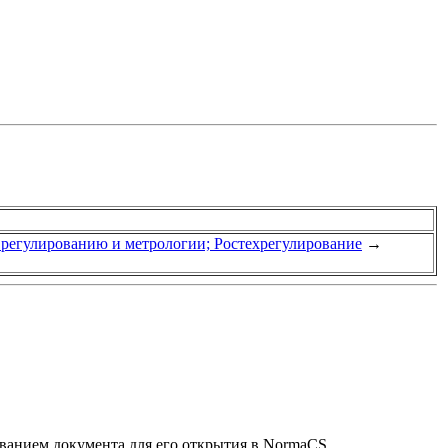
у регулированию и метрологии; Ростехрегулирование
→
званием документа для его открытия в NormaCS