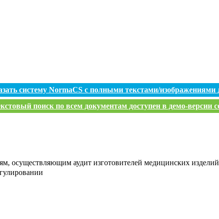
азать систему NormaCS с полными текстами/изображениями 
кстовый поиск по всем документам доступен в демо-версии с
иям, осуществляющим аудит изготовителей медицинских издели
егулировании