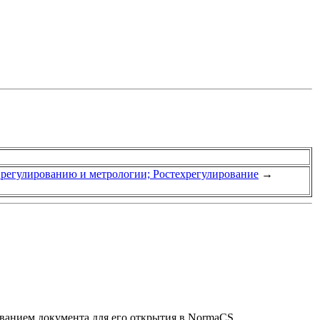
у регулированию и метрологии; Ростехрегулирование
→
званием документа для его открытия в NormaCS