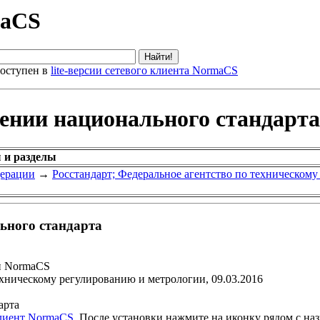
maCS
оступен в
lite-версии сетевого клиента NormaCS
дении национального стандарта
 и разделы
дерации
→
Росстандарт; Федеральное агентство по техническом
ьного стандарта
и NormaCS
ехническому регулированию и метрологии, 09.03.2016
арта
клиент NormaCS
. После установки нажмите на иконку рядом с на