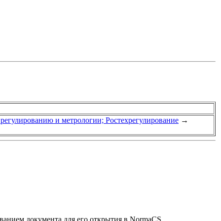
у регулированию и метрологии; Ростехрегулирование
→
званием документа для его открытия в NormaCS