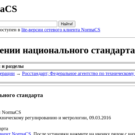
maCS
оступен в
lite-версии сетевого клиента NormaCS
дении национального стандарта
 и разделы
дерации
→
Росстандарт; Федеральное агентство по техническом
ьного стандарта
и NormaCS
ехническому регулированию и метрологии, 09.03.2016
арта
клиент NormaCS
. После установки нажмите на иконку рядом с на