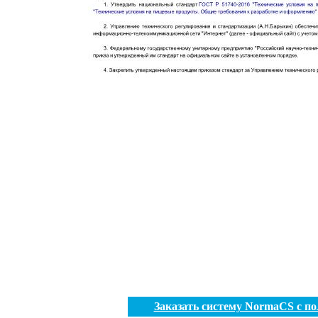
Заказать систему NormaCS с п