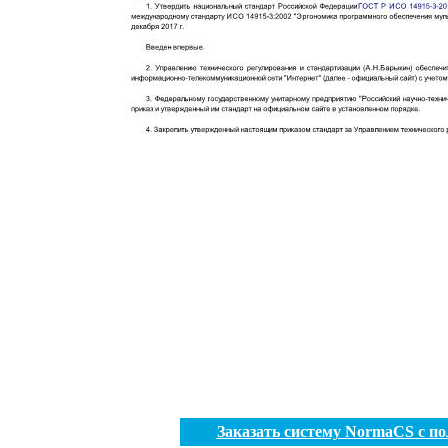
Заказать систему NormaCS с п