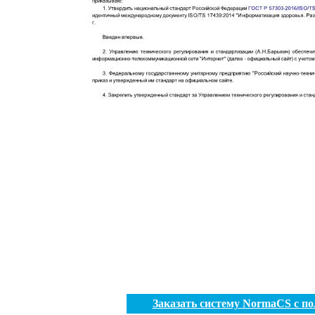
Заказать систему NormaCS с п