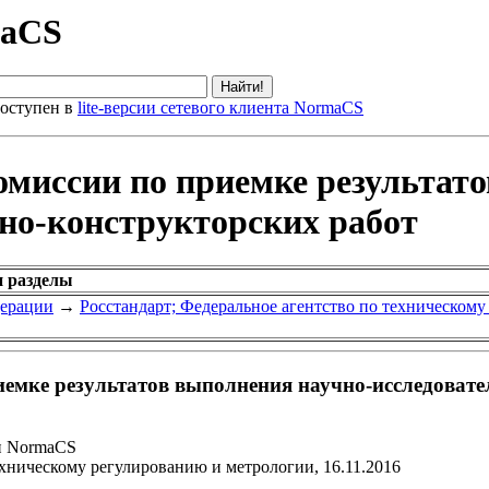
maCS
оступен в
lite-версии сетевого клиента NormaCS
омиссии по приемке результат
но-конструкторских работ
и разделы
дерации
→
Росстандарт; Федеральное агентство по техническом
иемке результатов выполнения научно-исследовате
и NormaCS
ехническому регулированию и метрологии, 16.11.2016