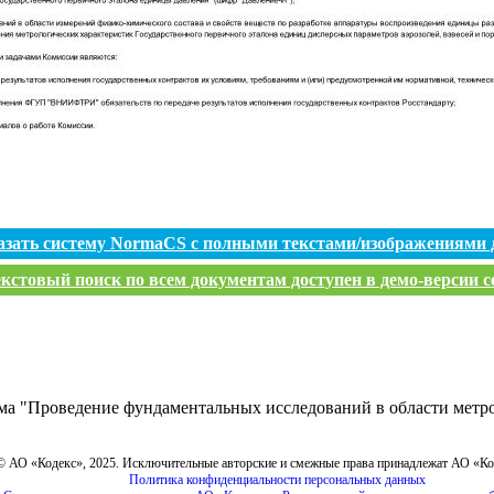
азать систему NormaCS с полными текстами/изображениями 
кстовый поиск по всем документам доступен в демо-версии с
ма "Проведение фундаментальных исследований в области метро
© АО «Кодекс», 2025. Исключительные авторские и смежные права принадлежат АО «К
Политика конфиденциальности персональных данных