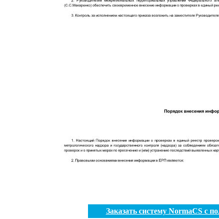
Заказать систему NormaCS с п