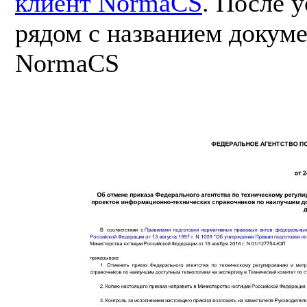
клиент NormaCS
. После 
рядом с названием докуме
NormaCS