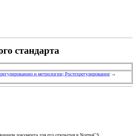
ого стандарта
у регулированию и метрологии; Ростехрегулирование
→
званием документа для его открытия в NormaCS