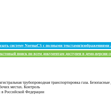
азать систему NormaCS с полными текстами/изображениями 
кстовый поиск по всем документам доступен в демо-версии с
гистральная трубопроводная транспортировка газа. Безопасные 
бочих местах. Контроль
и в Российской Федерации