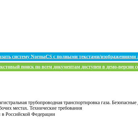
азать систему NormaCS с полными текстами/изображениями 
кстовый поиск по всем документам доступен в демо-версии с
гистральная трубопроводная транспортировка газа. Безопасные 
бочих местах. Технические требования
и в Российской Федерации