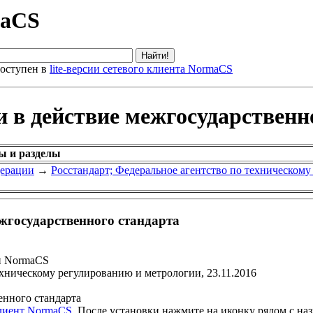
maCS
оступен в
lite-версии сетевого клиента NormaCS
и в действие межгосударственн
ы и разделы
дерации
→
Росстандарт; Федеральное агентство по техническом
ежгосударственного стандарта
и NormaCS
ехническому регулированию и метрологии, 23.11.2016
енного стандарта
клиент NormaCS
. После установки нажмите на иконку рядом с на