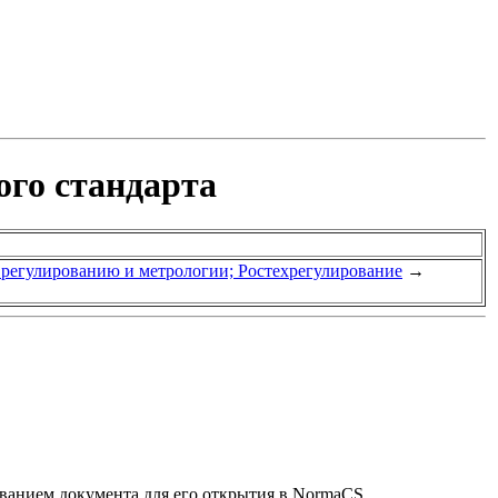
ого стандарта
у регулированию и метрологии; Ростехрегулирование
→
званием документа для его открытия в NormaCS