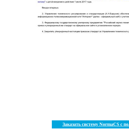
Заказать систему NormaCS с п