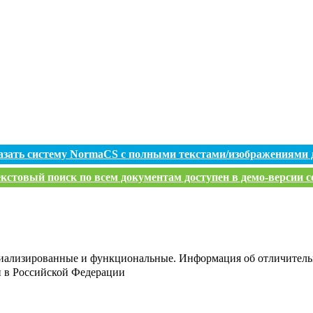
азать систему NormaCS с полными текстами/изображениями 
кстовый поиск по всем документам доступен в демо-версии с
иализированные и функциональные. Информация об отличитель
и в Российской Федерации