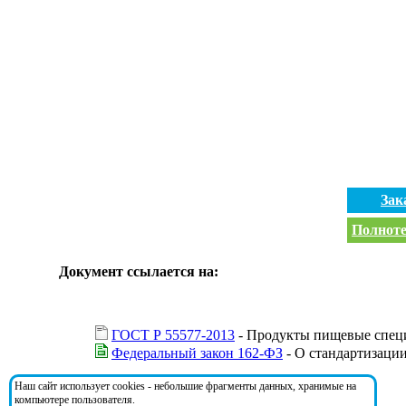
Зак
Полноте
Документ ссылается на:
ГОСТ Р 55577-2013
- Продукты пищевые спец
Федеральный закон 162-ФЗ
- О стандартизаци
Наш сайт использует cookies - небольшие фрагменты данных, хранимые на
На документ ссылаются:
компьютере пользователя.