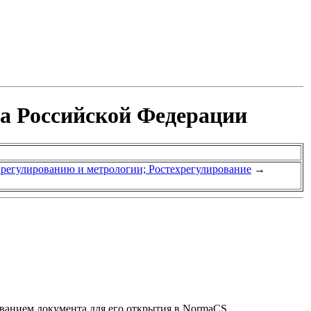
та Российской Федерации
у регулированию и метрологии; Ростехрегулирование
→
званием документа для его открытия в NormaCS