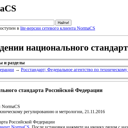
maCS
оступен в
lite-версии сетевого клиента NormaCS
ждении национального стандар
ы и разделы
дерации
→
Росстандарт; Федеральное агентство по техническом
льного стандарта Российской Федерации
и NormaCS
ехническому регулированию и метрологии, 21.11.2016
арта Российской Федерации
клиент NormaCS
. После установки нажмите на иконку рядом с на