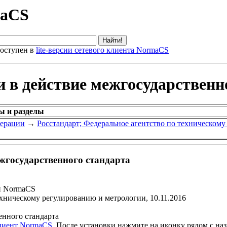
maCS
оступен в
lite-версии сетевого клиента NormaCS
и в действие межгосударственн
ы и разделы
дерации
→
Росстандарт; Федеральное агентство по техническом
ежгосударственного стандарта
и NormaCS
ехническому регулированию и метрологии, 10.11.2016
енного стандарта
клиент NormaCS
. После установки нажмите на иконку рядом с на