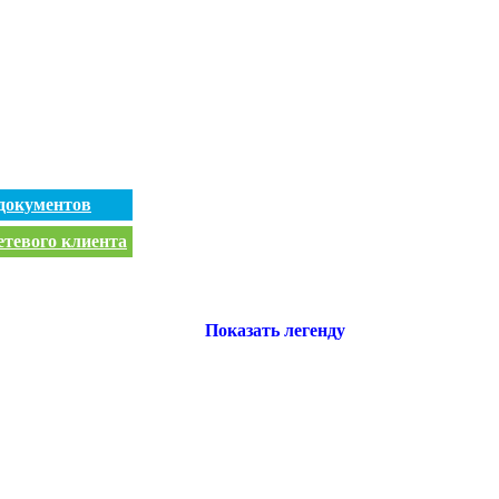
документов
етевого клиента
Показать легенду