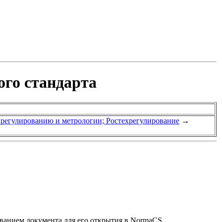
ого стандарта
у регулированию и метрологии; Ростехрегулирование
→
званием документа для его открытия в NormaCS