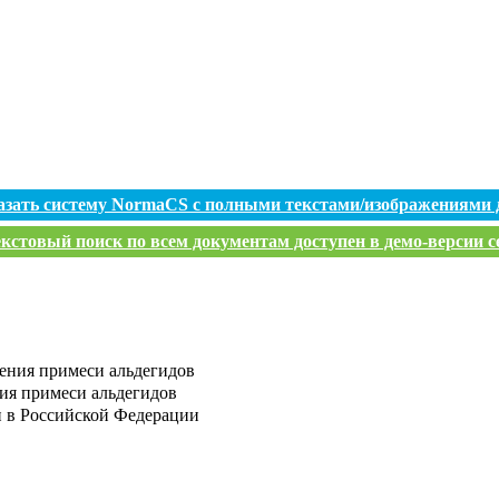
азать систему NormaCS с полными текстами/изображениями 
кстовый поиск по всем документам доступен в демо-версии с
ения примеси альдегидов
ия примеси альдегидов
и в Российской Федерации