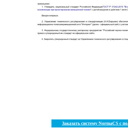
Заказать систему NormaCS с п