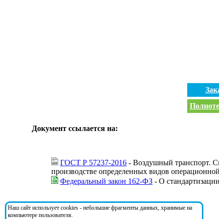
Зак
Полноте
Документ ссылается на:
ГОСТ Р 57237-2016
- Воздушный транспорт. С
производстве определенных видов операционной
Федеральный закон 162-ФЗ
- О стандартизаци
На документ ссылаются:
Наш сайт использует cookies - небольшие фрагменты данных, хранимые на
компьютере пользователя.