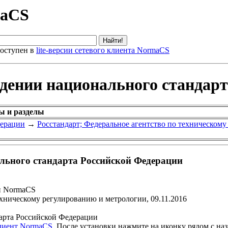
maCS
оступен в
lite-версии сетевого клиента NormaCS
ждении национального стандар
ы и разделы
дерации
→
Росстандарт; Федеральное агентство по техническом
льного стандарта Российской Федерации
и NormaCS
ехническому регулированию и метрологии, 09.11.2016
арта Российской Федерации
клиент NormaCS
. После установки нажмите на иконку рядом с на