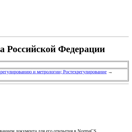
та Российской Федерации
у регулированию и метрологии; Ростехрегулирование
→
званием документа для его открытия в NormaCS