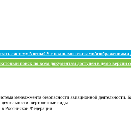
азать систему NormaCS с полными текстами/изображениями 
кстовый поиск по всем документам доступен в демо-версии с
истема менеджмента безопасности авиационной деятельности. 
 деятельности: вертолетные виды
и в Российской Федерации