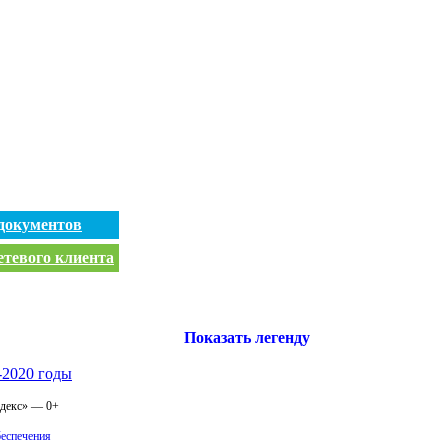
документов
етевого клиента
Показать легенду
-2020 годы
одекс» — 0+
беспечения