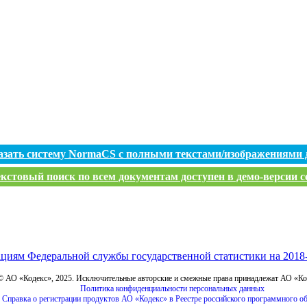
азать систему NormaCS с полными текстами/изображениями 
кстовый поиск по всем документам доступен в демо-версии с
ациям Федеральной службы государственной статистики на 2018
© АО «Кодекс», 2025. Исключительные авторские и смежные права принадлежат АО «К
Политика конфиденциальности персональных данных
Справка о регистрации продуктов АО «Кодекс» в Реестре российского программного о