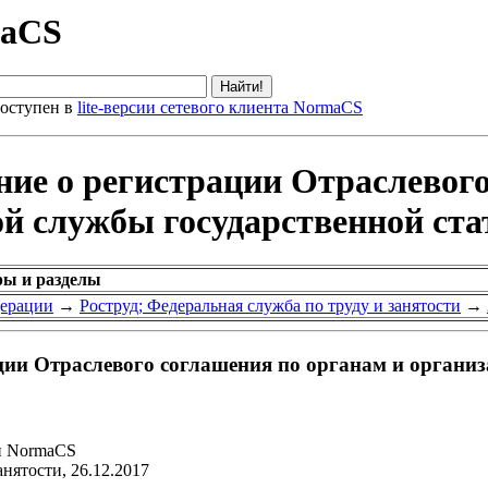
maCS
оступен в
lite-версии сетевого клиента NormaCS
ие о регистрации Отраслевого
 службы государственной стат
ры и разделы
дерации
→
Роструд; Федеральная служба по труду и занятости
→
ции Отраслевого соглашения по органам и органи
и NormaCS
нятости, 26.12.2017