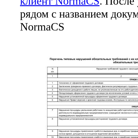
клиент NormaCS
. После
рядом с названием докум
NormaCS